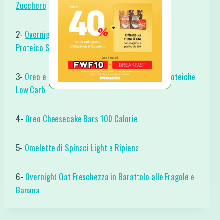
Zucchero
2-
Overnight Oats con Chia e Frutti Rossi Vegan
Proteico Senza Cottura
3-
Oreo e Cocco Cheesecake Barrette Gelato Proteiche
Low Carb
4-
Oreo Cheesecake Bars 100 Calorie
5-
Omelette di Spinaci Light e Ripiena
6-
Overnight Oat Freschezza in Barattolo alle Fragole e
Banana