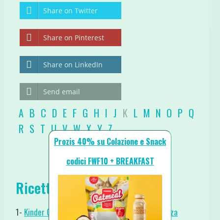
Share on Twitter
Share on Pinterest
Share on LinkedIn
Send email
A
B
C
D
E
F
G
H
I
J
K
L
M
N
O
P
Q
R
S
T
U
V
W
X
Y
Z
Prozis 40% su Colazione e Snack
codici FWF10 + BREAKFAST
Ricette per lettera: K
1-
Kinder Cereali Overnight Oats Proteico e Senza