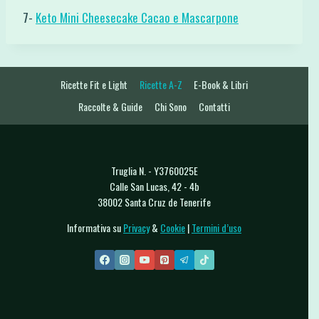
7-
Keto Mini Cheesecake Cacao e Mascarpone
Ricette Fit e Light
Ricette A-Z
E-Book & Libri
Raccolte & Guide
Chi Sono
Contatti
Truglia N. - Y3760025E
Calle San Lucas, 42 - 4b
38002 Santa Cruz de Tenerife
Informativa su
Privacy
&
Cookie
|
Termini d’uso