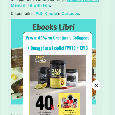
Menù di Fit with Fun
.
Disponibili in
Pdf
,
Kindle
e
Cartaceo
.
Prozis 40% su Creatina e Collagene
+ Omaggi usa i codici FWF10 + EPIC
×