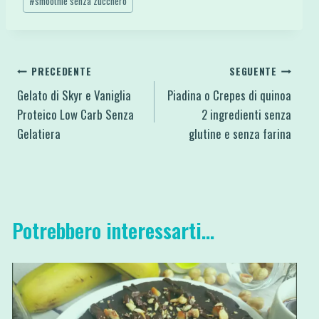
#
smoothie senza zucchero
Navigazione
PRECEDENTE
SEGUENTE
Gelato di Skyr e Vaniglia
Piadina o Crepes di quinoa
articoli
Proteico Low Carb Senza
2 ingredienti senza
Gelatiera
glutine e senza farina
Potrebbero interessarti...