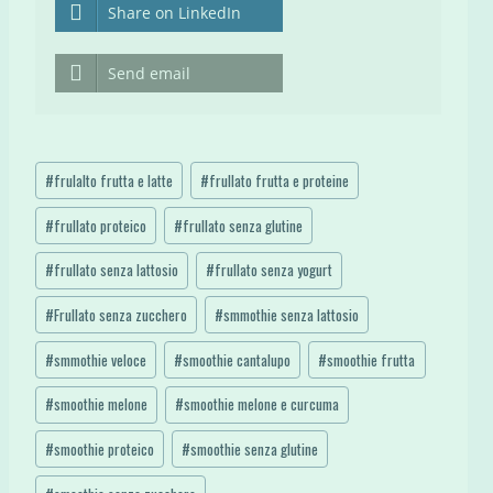
Share on LinkedIn
Send email
Tag
#
frulalto frutta e latte
#
frullato frutta e proteine
articolo:
#
frullato proteico
#
frullato senza glutine
#
frullato senza lattosio
#
frullato senza yogurt
#
Frullato senza zucchero
#
smmothie senza lattosio
#
smmothie veloce
#
smoothie cantalupo
#
smoothie frutta
#
smoothie melone
#
smoothie melone e curcuma
#
smoothie proteico
#
smoothie senza glutine