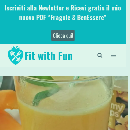
Salta
Iscriviti alla Newletter e Ricevi gratis il mio
al
nuovo PDF “Fragole & BenEssere”
contenuto
Clicca qui!
Fit with Fun