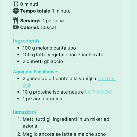
m
i
n
0
minuti
i
n
m
u
Tempo totale
1
minute
n
u
i
t
Servings
1
persona
u
t
n
e
Calories
50
kcal
t
i
u
i
t
Ingredienti
e
100
g
melone cantalupo
100
g
latte vegetale non zuccherato
2
cubetti
ghiaccio
Aggiunte Facoltative:
2
gocce
dolcificante alla vaniglia
Lo Trovi
Qui
10
g
proteine isolate neutre
Le Trovi Qui
1
pizzico
curcuma
Istruzioni
Metti tutti gli ingredienti in un mixer ed
aziona.
Meglio ancora se latte e melone sono