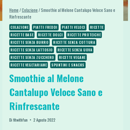
Home
/
Colazione
/
Smoothie al Melone Cantalupo Veloce Sano e
Rinfrescante
COLAZIONE
PIATTI FREDDI
PIATTI VELOCI
RICETTE
RICETTE BASE
RICETTE DOLCI
RICETTE PROTEICHE
RICETTE SENZA BURRO
RICETTE SENZA COTTURA
RICETTE SENZA LATTOSIO
RICETTE SENZA UOVA
RICETTE SENZA ZUCCHERO
RICETTE VEGANE
RICETTE VEGETARIANE
SPUNTINI E SNACKS
Smoothie al Melone
Cantalupo Veloce Sano e
Rinfrescante
Di
fitwithfun
2 Agosto 2022