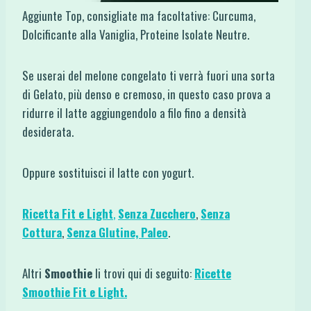
Aggiunte Top, consigliate ma facoltative: Curcuma,
Dolcificante alla Vaniglia, Proteine Isolate Neutre.
Se userai del melone congelato ti verrà fuori una sorta
di Gelato, più denso e cremoso, in questo caso prova a
ridurre il latte aggiungendolo a filo fino a densità
desiderata.
Oppure sostituisci il latte con yogurt.
Ricetta Fit e Light
,
Senza Zucchero
,
Senza
Cottura
,
Senza Glutine,
Paleo
.
Altri
Smoothie
li trovi qui di seguito:
Ricette
Smoothie Fit e Light.