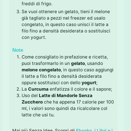
freddi di frigo.
Se vuoi ottenere un gelato, tieni il melone
già tagliato a pezzi nel freezer ed usalo
congelato, in questo caso unisci il latte a
filo fino a densità desiderata o sostituisci
con yogurt.
Note
Come consigliato in prefazione e ricetta,
puoi trasformarlo in un
gelato
, usando
melone congelato
, in questo caso aggiungi
il latte a filo fino a densità desiderata
oppure sostituisci con dello
yogurt
;
La
Curcuma
enfatizza il colore e il sapore;
Uso del
Latte di Mandorle Senza
Zucchero
che ha appena 17 calorie per 100
ml, i valori sono quindi da ricalcolare col
latte che usi tu.
Mai più Senza Idee. Scopri gli
Ebooks, i Libri e i