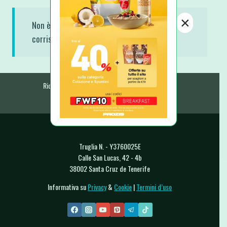
×
Non è stato trovato nessun prodotto che
corrisponde alla tua selezione.
Ricette Fit e Light
Ricette A-Z
E-Book & Libri
Raccolte & Guide
Chi Sono
Contatti
Truglia N. - Y3760025E
Calle San Lucas, 42 - 4b
38002 Santa Cruz de Tenerife
Informativa su
Privacy
&
Cookie
|
Termini d’uso