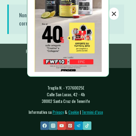
×
Non è stato trovato nessun prodotto che
corrisponde alla tua selezione.
Ricette Fit e Light
Ricette A-Z
E-Book & Libri
Raccolte & Guide
Chi Sono
Contatti
Truglia N. - Y3760025E
Calle San Lucas, 42 - 4b
38002 Santa Cruz de Tenerife
Informativa su
Privacy
&
Cookie
|
Termini d’uso