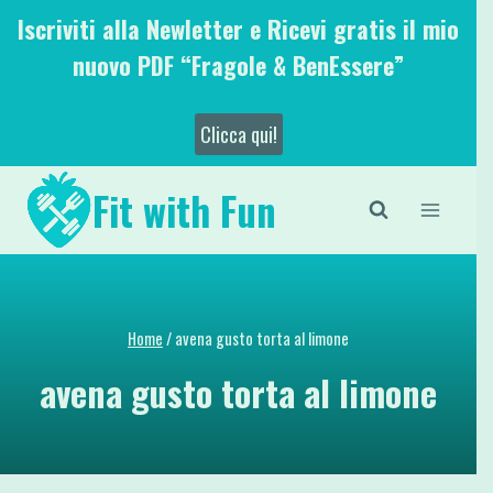
Salta
Iscriviti alla Newletter e Ricevi gratis il mio
al
nuovo PDF “Fragole & BenEssere”
contenuto
Clicca qui!
Fit with Fun
Home
/
avena gusto torta al limone
avena gusto torta al limone