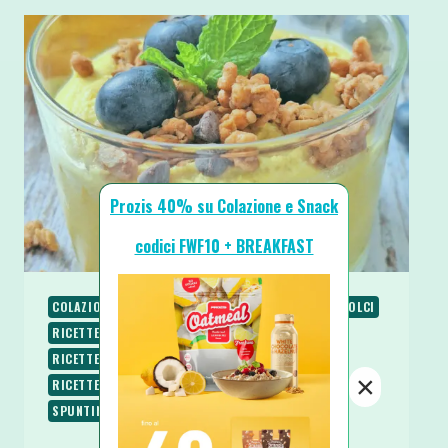
Prozis 40% su Colazione e Snack
codici FWF10 + BREAKFAST
COLAZIONE
PIATTI VELOCI
RICETTE
RICETTE DOLCI
RICETTE PROTEICHE
RICETTE SENZA BURRO
RICETTE SENZA COTTURA
RICETTE SENZA UOVA
×
RICETTE SENZA ZUCCHERO
RICETTE VEGETARIANE
SPUNTINI E SNACKS