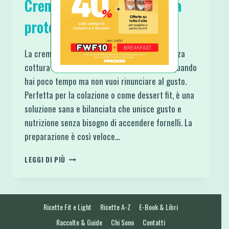
Crema al limone istantanea
proteica e senza cottura
La crema al limone istantanea proteica e senza
cottura è una ricetta fresca e perfetta per quando
hai poco tempo ma non vuoi rinunciare al gusto.
Perfetta per la colazione o come dessert fit, è una
soluzione sana e bilanciata che unisce gusto e
nutrizione senza bisogno di accendere fornelli. La
preparazione è così veloce…
CREMA
LEGGI DI PIÙ
AL
LIMONE
ISTANTANEA
PROTEICA
Ricette Fit e Light
Ricette A-Z
E-Book & Libri
E
SENZA
Raccolte & Guide
Chi Sono
Contatti