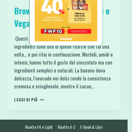
Brownies al Cacao Proteici e
Vegan 4 Ingredienti
Questi brownies al cacao proteici e vegan 4
ingredienti sono una di quelle ricette che fai una
volta… e poi rifai in continuazione. Morbidi, umidi e
intensi, hanno tutto il gusto del cioccolato ma con
ingredienti semplici e naturali. La banana dona
dolcezza, l’avocado nei dolci rende la consistenza
cremosa e scioglievole, mentre il cacao…
BROWNIES
LEGGI DI PIÙ
AL
CACAO
PROTEICI
E
Ricette Fit e Light
Ricette A-Z
E-Book & Libri
VEGAN