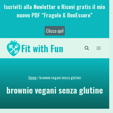
Salta
Iscriviti alla Newletter e Ricevi gratis il mio
al
nuovo PDF “Fragole & BenEssere”
contenuto
Clicca qui!
Fit with Fun
Home
/
brownie vegani senza glutine
brownie vegani senza glutine