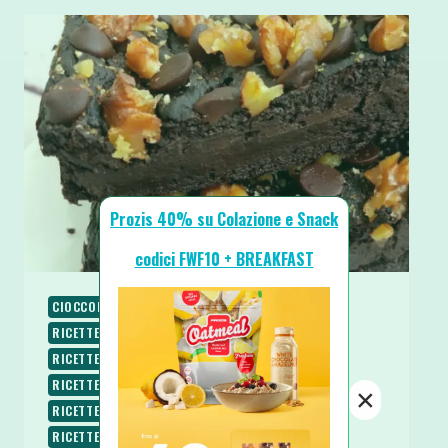
Prozis 40% su Colazione e Snack
codici FWF10 + BREAKFAST
CIOCCOLATO
COLAZIONE
PALEO
RICETTE
RICETTE DOLCI
RICETTE PROTEICHE
RICETTE SENZA BURRO
RICETTE SENZA GLUTINE
RICETTE SENZA LATTOSIO
RICETTE SENZA UOVA
×
RICETTE SENZA ZUCCHERO
RICETTE VEGANE
RICETTE VEGETARIANE