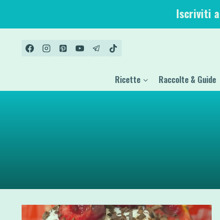
Salta
Iscriviti 
al
contenuto
Ricette
Raccolte & Guide