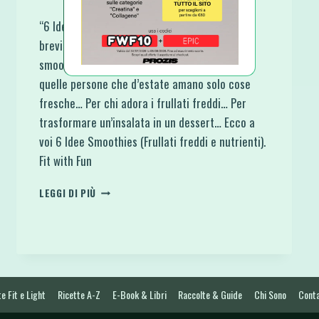
“6 Idee Smoothies (Frullati freddi e nutrienti):
brevi e semplici linee guida per preparare uno
smoothie coi fiocchi e in gusti differenti.” Per
quelle persone che d’estate amano solo cose
fresche… Per chi adora i frullati freddi… Per
trasformare un’insalata in un dessert… Ecco a
voi 6 Idee Smoothies (Frullati freddi e nutrienti).
Fit with Fun
6
LEGGI DI PIÙ
IDEE
SMOOTHIES
(FRULLATI
FREDDI
E
NUTRIENTI)
e Fit e Light
Ricette A-Z
E-Book & Libri
Raccolte & Guide
Chi Sono
Conta