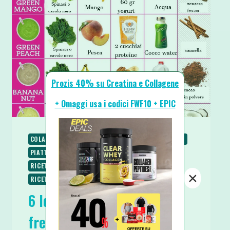
Prozis 40% su Creatina e Collagene
+ Omaggi usa i codici FWF10 + EPIC
COLAZIONE
PALEO
PIATTI FREDDI
PIATTI UNICI
PIATTI VELOCI
RICETTE
RICETTE DOLCI
RICETTE SENZA GLUTINE
RICETTE VEGANE
×
RICETTE VEGETARIANE
SPUNTINI E SNACKS
6 Idee Smoothies (Frullati
freddi e nutrienti)