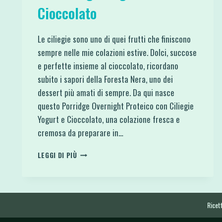
Cioccolato
Le ciliegie sono uno di quei frutti che finiscono
sempre nelle mie colazioni estive. Dolci, succose
e perfette insieme al cioccolato, ricordano
subito i sapori della Foresta Nera, uno dei
dessert più amati di sempre. Da qui nasce
questo Porridge Overnight Proteico con Ciliegie
Yogurt e Cioccolato, una colazione fresca e
cremosa da preparare in…
PORRIDGE
LEGGI DI PIÙ
OVERNIGHT
PROTEICO
CON
CILIEGIE
YOGURT
Ricett
E