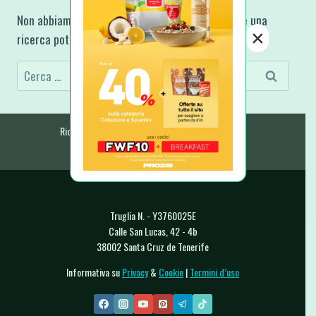
Non abbiamo trovato ciò che stai cercando, forse una
×
ricerca potrebbe aiutarti.
Ricerca
per:
Ricette Fit e Light
Ricette A-Z
E-Book & Libri
Raccolte & Guide
Chi Sono
Contatti
Truglia N. - Y3760025E
Calle San Lucas, 42 - 4b
38002 Santa Cruz de Tenerife
Informativa su
Privacy
&
Cookie
|
Termini d’uso