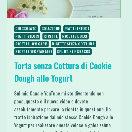
CIOCCOLATO
COLAZIONE
PIATTI FREDDI
PIATTI VELOCI
RICETTE
RICETTE DOLCI
RICETTE LOW CARB
RICETTE SENZA COTTURA
RICETTE VEGETARIANE
SPUNTINI E SNACKS
Torta senza Cottura di Cookie
Dough allo Yogurt
Sul mio Canale YouTube mi sto divertendo non
poco, questo è il nuovo video e dovete
assolutamente provare la ricetta in questione. Ho
tratto ispirazione dal mio stesso Cookie Dough allo
Yogurt per realizzare questa veloce e golosissima