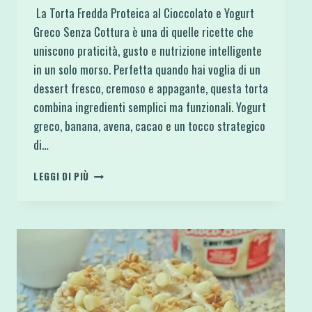
La Torta Fredda Proteica al Cioccolato e Yogurt
Greco Senza Cottura è una di quelle ricette che
uniscono praticità, gusto e nutrizione intelligente
in un solo morso. Perfetta quando hai voglia di un
dessert fresco, cremoso e appagante, questa torta
combina ingredienti semplici ma funzionali. Yogurt
greco, banana, avena, cacao e un tocco strategico
di…
TORTA
LEGGI DI PIÙ
FREDDA
PROTEICA
AL
CIOCCOLATO
E
YOGURT
GRECO
SENZA
COTTURA