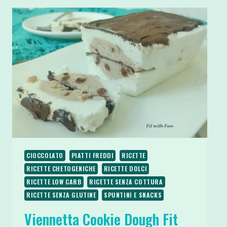
CIOCCOLATO
PIATTI FREDDI
RICETTE
RICETTE CHETOGENICHE
RICETTE DOLCI
RICETTE LOW CARB
RICETTE SENZA COTTURA
RICETTE SENZA GLUTINE
SPUNTINI E SNACKS
Viennetta Cookie Dough Fit