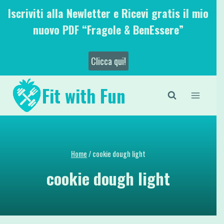
Salta
Iscriviti alla Newletter e Ricevi gratis il mio
al
nuovo PDF “Fragole & BenEssere”
contenuto
Clicca qui!
Fit with Fun
Home
/
cookie dough light
cookie dough light