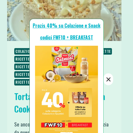
Prozis 40% su Colazione e Snack
codici FWF10 + BREAKFAST
COLAZIONE
PIATTI FREDDI
PIATTI VELOCI
RICETTE
RICETTE DOLCI
RICETTE PROTEICHE
RICETTE SENZA BURRO
RICETTE SENZA COTTURA
RICETTE SENZA UOVA
RICETTE SENZA ZUCCHERO
×
RICETTE VEGETARIANE
Torta Fredda Senza Cottura
Cookie Dough al Caffè
Se ancora non hai provato il Cookie Dough inizia
da questa Torta Fredda Senza Cottura Cookie