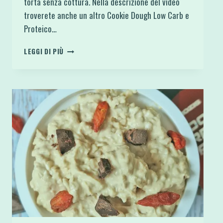
torta senza cottura. Nella descrizione del video
troverete anche un altro Cookie Dough Low Carb e
Proteico…
TORTA
LEGGI DI PIÙ
SENZA
COTTURA
DI
COOKIE
DOUGH
ALLO
YOGURT