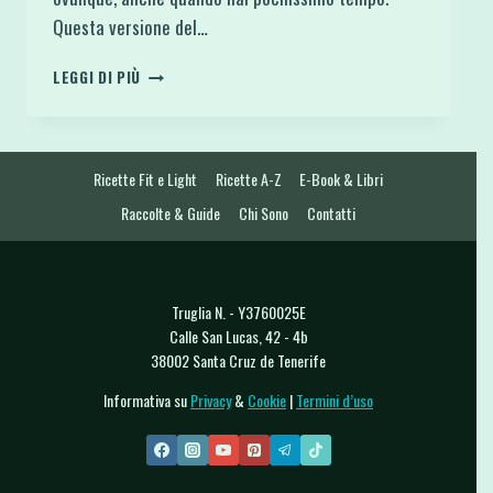
Questa versione del…
COOKIE
LEGGI DI PIÙ
DOUGH
PROTEICO
CON
FIOCCHI
Ricette Fit e Light
Ricette A-Z
E-Book & Libri
D’AVENA
E
Raccolte & Guide
Chi Sono
Contatti
YOGURT
GRECO
Truglia N. - Y3760025E
Calle San Lucas, 42 - 4b
38002 Santa Cruz de Tenerife
Informativa su
Privacy
&
Cookie
|
Termini d’uso