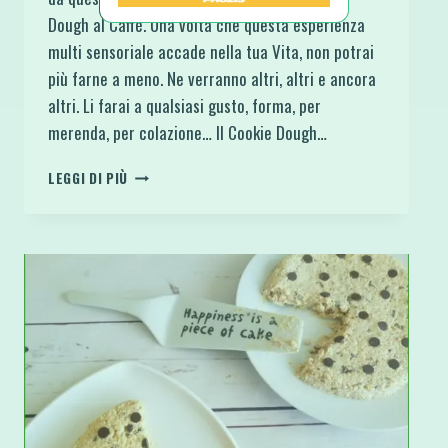
Dough al Caffè. Una volta che questa esperienza
multi sensoriale accade nella tua Vita, non potrai
più farne a meno. Ne verranno altri, altri e ancora
altri. Li farai a qualsiasi gusto, forma, per
merenda, per colazione… Il Cookie Dough…
TORTA
LEGGI DI PIÙ
FREDDA
SENZA
COTTURA
COOKIE
DOUGH
AL
CAFFÈ