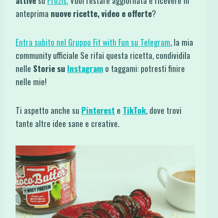
attive
su
Prozis.
Vuoi restare aggiornata e ricevere in
anteprima
nuove ricette, video e offerte
?
Entra subito nel Gruppo Fit with Fun su Telegram
, la mia
community ufficiale Se rifai questa ricetta, condividila
nelle
Storie su
Instagram
o taggami: potresti finire
nelle mie!
Ti aspetto anche su
Pinterest
e
TikTok
, dove trovi
tante altre idee sane e creative.