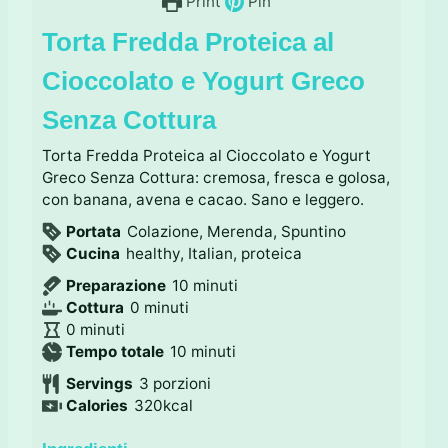
Print
Pin
Torta Fredda Proteica al
Cioccolato e Yogurt Greco
Senza Cottura
Torta Fredda Proteica al Cioccolato e Yogurt
Greco Senza Cottura: cremosa, fresca e golosa,
con banana, avena e cacao. Sano e leggero.
Portata
Colazione, Merenda, Spuntino
Cucina
healthy, Italian, proteica
m
Preparazione
10
minuti
m
i
Cottura
0
minuti
m
i
n
0
minuti
i
n
m
u
Tempo totale
10
minuti
n
u
i
t
Servings
3
porzioni
u
t
n
i
Calories
320
kcal
t
i
u
i
t