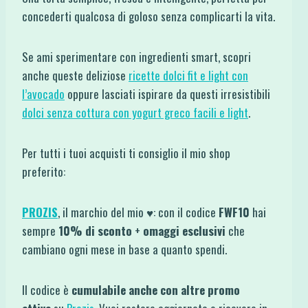
concederti qualcosa di goloso senza complicarti la vita.
Se ami sperimentare con ingredienti smart, scopri
anche queste deliziose
ricette dolci fit e light con
l’avocado
oppure lasciati ispirare da questi irresistibili
dolci senza cottura con yogurt greco facili e light
.
Per tutti i tuoi acquisti ti consiglio il mio shop
preferito:
PROZIS
, il marchio del mio ♥: con il codice
FWF10
hai
sempre
10% di sconto
+
omaggi esclusivi
che
cambiano ogni mese in base a quanto spendi.
Il codice è
cumulabile anche con altre promo