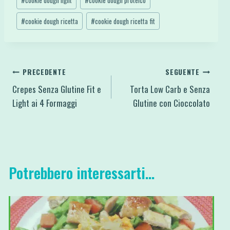
#
cookie dough light
#
cookie dough proteico
#
cookie dough ricetta
#
cookie dough ricetta fit
Navigazione
PRECEDENTE
SEGUENTE
Crepes Senza Glutine Fit e
Torta Low Carb e Senza
articoli
Light ai 4 Formaggi
Glutine con Cioccolato
Potrebbero interessarti...