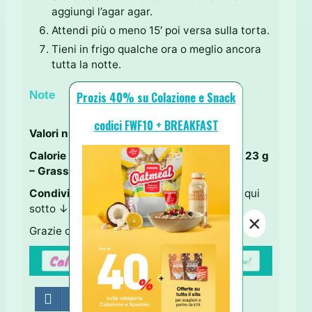
aggiungi l’agar agar.
Attendi più o meno 15′ poi versa sulla torta.
Tieni in frigo qualche ora o meglio ancora
tutta la notte.
Note
Prozis 40% su Colazione e Snack
codici FWF10 + BREAKFAST
Valori nutrizionali per una porzione:
Calorie 320 – Carboidrati 42
g – Proteine 23 g
– Grassi 8,5 g
Condividi la ricetta
usando i tastini social qui
sotto ↓
×
Grazie di cuore per il tuo supporto!
Share on Facebook