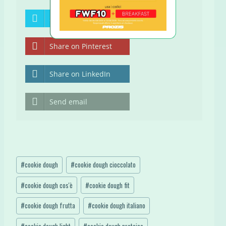
Share on Twitter
Share on Pinterest
Share on LinkedIn
Send email
Tag
#
cookie dough
#
cookie dough cioccolato
articolo:
#
cookie dough cos'è
#
cookie dough fit
#
cookie dough frutta
#
cookie dough italiano