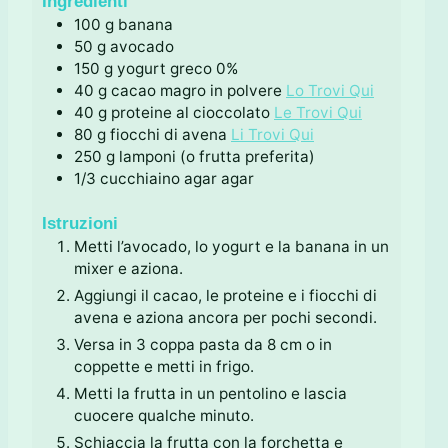
Ingredienti
i
100
g
banana
50
g
avocado
150
g
yogurt greco 0%
40
g
cacao magro in polvere
Lo Trovi Qui
40
g
proteine al cioccolato
Le Trovi Qui
80
g
fiocchi di avena
Li Trovi Qui
250
g
lamponi (o frutta preferita)
1/3
cucchiaino
agar agar
Istruzioni
Metti l’avocado, lo yogurt e la banana in un
mixer e aziona.
Aggiungi il cacao, le proteine e i fiocchi di
avena e aziona ancora per pochi secondi.
Versa in 3 coppa pasta da 8 cm o in
coppette e metti in frigo.
Metti la frutta in un pentolino e lascia
cuocere qualche minuto.
Schiaccia la frutta con la forchetta e