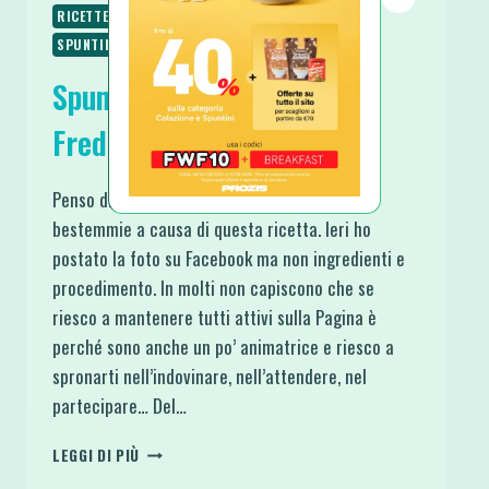
RICETTE VEGANE
RICETTE VEGETARIANE
SPUNTINI E SNACKS
TRUCCHI IN CUCINA
Spumone al Caffè Crema
Fredda a Zero Calorie
Penso di aver ottenuto una buona dose di
bestemmie a causa di questa ricetta. Ieri ho
postato la foto su Facebook ma non ingredienti e
procedimento. In molti non capiscono che se
riesco a mantenere tutti attivi sulla Pagina è
perché sono anche un po’ animatrice e riesco a
spronarti nell’indovinare, nell’attendere, nel
partecipare… Del…
SPUMONE
LEGGI DI PIÙ
AL