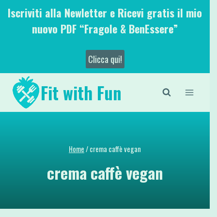
Salta
Iscriviti alla Newletter e Ricevi gratis il mio
al
nuovo PDF “Fragole & BenEssere”
contenuto
Clicca qui!
Fit with Fun
Home
/
crema caffè vegan
crema caffè vegan