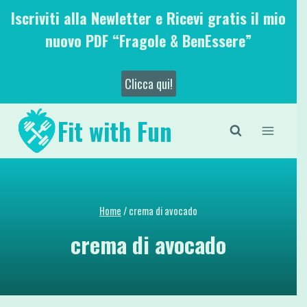
Salta
Iscriviti alla Newletter e Ricevi gratis il mio
al
nuovo PDF “Fragole & BenEssere”
contenuto
Clicca qui!
Fit with Fun
Home
/
crema di avocado
crema di avocado