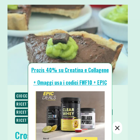
Prozis 40% su Creatina e Collagene
+ Omaggi usa i codici FWF10 + EPIC
CIOCCOLATO
COLAZIONE
FRIGGITRICE AD ARIA
RICETTE
RICETTE BASE
RICETTE DOLCI
RICETTE SENZA GLUTINE
RICETTE SENZA ZUCCHERO
RICETTE VEGETARIANE
SPUNTINI E SNACKS
×
Crostata di Avena Senza