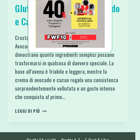
Glutine con Crema di Avocado
e Cacao
Crostata di Avena Senza Glutine con Crema di
Avocado e Cacao è una di quelle ricette che
dimostrano quanto ingredienti semplici possano
trasformarsi in qualcosa di davvero speciale. La
base all’avena è friabile e leggera, mentre la
crema di avocado e cacao regala una consistenza
sorprendentemente vellutata e un gusto intenso
che conquista al primo…
CROSTATA
LEGGI DI PIÙ
DI
AVENA
SENZA
GLUTINE
Ricette Fit e Light
Ricette A-Z
E-Book & Libri