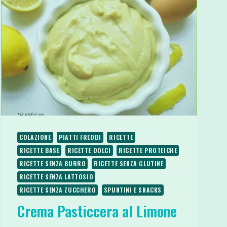
COLAZIONE
PIATTI FREDDI
RICETTE
RICETTE BASE
RICETTE DOLCI
RICETTE PROTEICHE
RICETTE SENZA BURRO
RICETTE SENZA GLUTINE
RICETTE SENZA LATTOSIO
RICETTE SENZA ZUCCHERO
SPUNTINI E SNACKS
Crema Pasticcera al Limone