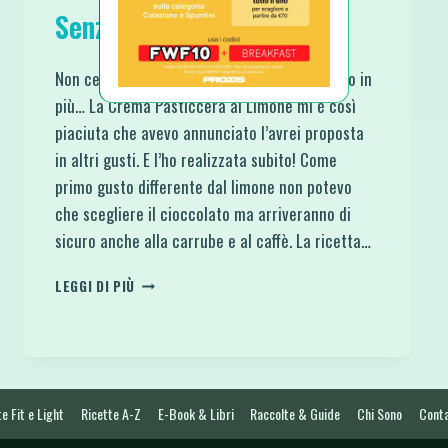
Senza Glutine
Non ce l’ho fatta ad aspettare qualche giorno in
più… La Crema Pasticcera al Limone mi è così
piaciuta che avevo annunciato l’avrei proposta
in altri gusti. E l’ho realizzata subito! Come
primo gusto differente dal limone non potevo
che scegliere il cioccolato ma arriveranno di
sicuro anche alla carrube e al caffè. La ricetta…
CREMA
LEGGI DI PIÙ
PASTICCERA
FIT
AL
CIOCCOLATO
LIGHT
VELOCE
e Fit e Light
Ricette A-Z
E-Book & Libri
Raccolte & Guide
Chi Sono
Conta
E
SENZA