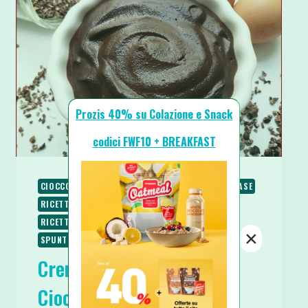
Prozis 40% su Colazione e Snack
codici FWF10 + BREAKFAST
CIOCCOLATO
COLAZIONE
RICETTE
RICETTE BASE
RICETTE DOLCI
RICETTE LOW CARB
RICETTE PROTEICHE
RICETTE SENZA GLUTINE
×
SPUNTINI E SNACKS
Crema Pasticcera Fit al
Cioccolato Light Veloce e