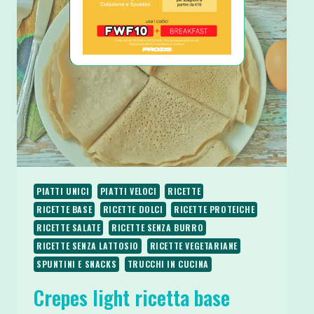
E
SENZA
LATTOSIO
PIATTI UNICI
PIATTI VELOCI
RICETTE
RICETTE BASE
RICETTE DOLCI
RICETTE PROTEICHE
RICETTE SALATE
RICETTE SENZA BURRO
RICETTE SENZA LATTOSIO
RICETTE VEGETARIANE
SPUNTINI E SNACKS
TRUCCHI IN CUCINA
Crepes light ricetta base