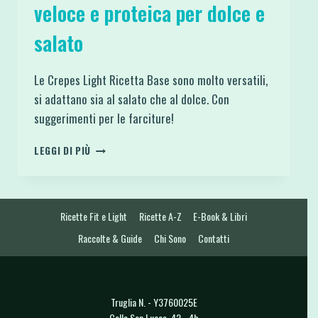
veloce e proteica per dolce e
salato
Le Crepes Light Ricetta Base sono molto versatili,
si adattano sia al salato che al dolce. Con
suggerimenti per le farciture!
CREPES
LEGGI DI PIÙ
LIGHT
RICETTA
BASE
VELOCE
Ricette Fit e Light
Ricette A-Z
E-Book & Libri
E
PROTEICA
Raccolte & Guide
Chi Sono
Contatti
PER
DOLCE
E
SALATO
Truglia N. - Y3760025E
Calle San Lucas, 42 - 4b