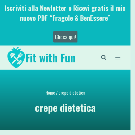
Salta
Iscriviti alla Newletter e Ricevi gratis il mio
al
nuovo PDF “Fragole & BenEssere”
contenuto
Clicca qui!
Fit with Fun
Home
/
crepe dietetica
crepe dietetica