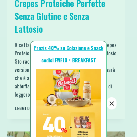
Crepes Proteiche Perfette
Senza Glutine e Senza
Lattosio
Ricetta da salvare per la vita questa per le Crepes
Prozis 40% su Colazione e Snack
Proteiche Perfette Senza Glutine e Senza Lattosio.
codici FWF10 + BREAKFAST
Sto raccogliendo idee e provando differenti
versioni per una ricca guida sulle Crepes. Ma sarà
che è appena trascorso Natale e le sue prime
abbuffate, oggi ho voglia di proporre qualcosa di
leggero. La scelta così è caduta…
×
CREPES
LEGGI DI PIÙ
PROTEICHE
PERFETTE
SENZA
GLUTINE