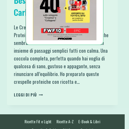
Besciamella Proteiche Low
Carb
Le Crespelle Ricotta Spinaci e Besciamella
Proteiche Low Carb sono una di quelle ricette che
sembrano elaborate… ma in realtà sono solo un
insieme di passaggi semplici fatti con calma. Una
coccola completa, perfetta quando hai voglia di
qualcosa di sano, gustoso e appagante, senza
rinunciare all’equilibrio. Ho preparato queste
crespelle proteiche con ricotta e…
CRESPELLE
LEGGI DI PIÙ
RICOTTA
SPINACI
E
BESCIAMELLA
Ricette Fit e Light
Ricette A-Z
E-Book & Libri
PROTEICHE