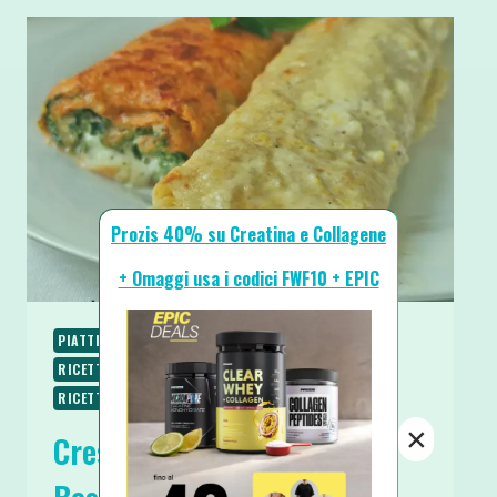
Prozis 40% su Creatina e Collagene
+ Omaggi usa i codici FWF10 + EPIC
PIATTI UNICI
RICETTE
RICETTE BASE
RICETTE LOW CARB
RICETTE PROTEICHE
RICETTE SALATE
RICETTE SENZA BURRO
×
Crespelle Ricotta Spinaci e