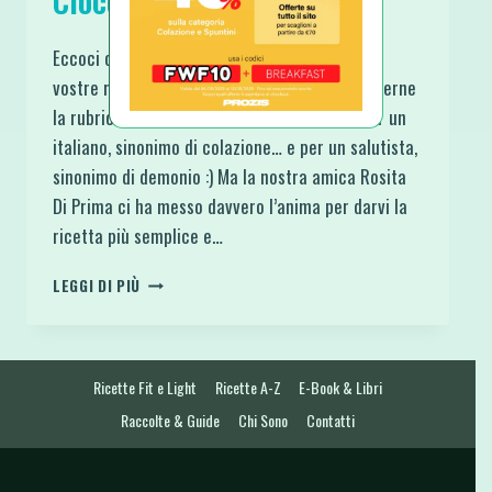
Cioccolato Fondente
Eccoci con un’altra ricetta Bomba presa dalle
vostre richieste su Facebook per quanto concerne
la rubrica Master Fit Chef. I cornetti sono, per un
italiano, sinonimo di colazione… e per un salutista,
sinonimo di demonio :) Ma la nostra amica Rosita
Di Prima ci ha messo davvero l’anima per darvi la
ricetta più semplice e…
CORNETTI
LEGGI DI PIÙ
FIT
VEGAN
RIPIENI
DI
Ricette Fit e Light
Ricette A-Z
E-Book & Libri
CIOCCOLATO
FONDENTE
Raccolte & Guide
Chi Sono
Contatti