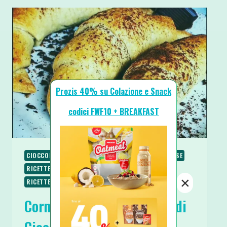
Prozis 40% su Colazione e Snack
codici FWF10 + BREAKFAST
CIOCCOLATO
COLAZIONE
RICETTE
RICETTE BASE
RICETTE DOLCI
RICETTE VEGANE
×
RICETTE VEGETARIANE
Cornetti Fit Vegan Ripieni di