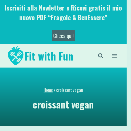
Salta
Iscriviti alla Newletter e Ricevi gratis il mio
al
nuovo PDF “Fragole & BenEssere”
contenuto
Clicca qui!
Fit with Fun
Home
/
croissant vegan
croissant vegan