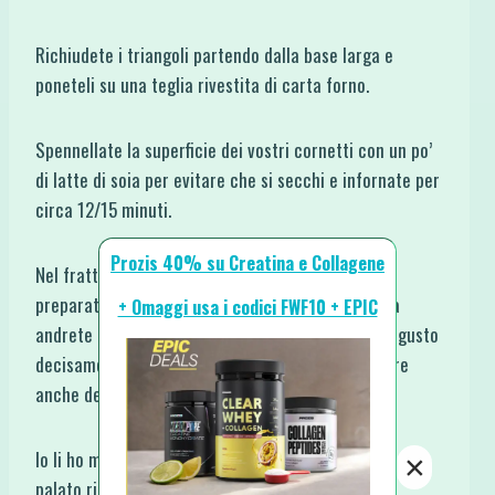
Richiudete i triangoli partendo dalla base larga e
poneteli su una teglia rivestita di carta forno.
Spennellate la superficie dei vostri cornetti con un po’
di latte di soia per evitare che si secchi e infornate per
circa 12/15 minuti.
Prozis 40% su Creatina e Collagene
Nel frattempo con un pochino di acqua e il cacao
preparate una cremina con la quale a fine cottura
+ Omaggi usa i codici FWF10 + EPIC
andrete a decorare i cornetti conferendo loro un gusto
decisamente cioccolatoso!!! Qui potete aggiungere
anche delle
Proteine in Polvere
.
Io li ho mangiati la mattina a colazione, tiepidi… il
×
palato ringrazia!