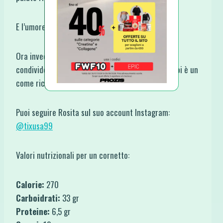
E l’umore anche ;)
Ora invece è giunto il momento, per favore, di
condividere la ricetta, a te non costa nulla, per noi è un
come ricevere un Grazie!
Puoi seguire Rosita sul suo account Instagram:
@tixusa99
Valori nutrizionali per un cornetto:
Calorie:
270
Carboidrati:
33 gr
Proteine:
6,5 gr