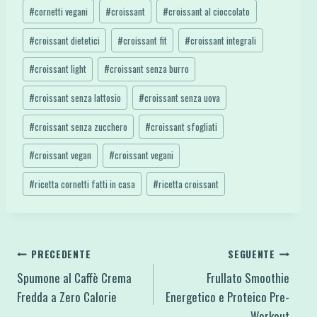
#
cornetti vegani
#
croissant
#
croissant al cioccolato
#
croissant dietetici
#
croissant fit
#
croissant integrali
#
croissant light
#
croissant senza burro
#
croissant senza lattosio
#
croissant senza uova
#
croissant senza zucchero
#
croissant sfogliati
#
croissant vegan
#
croissant vegani
#
ricetta cornetti fatti in casa
#
ricetta croissant
Navigazione
PRECEDENTE
SEGUENTE
Spumone al Caffè Crema
Frullato Smoothie
articoli
Fredda a Zero Calorie
Energetico e Proteico Pre-
Workout