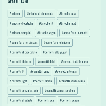
Grassi:
12 gr
Tag
#
brioche
#
brioche al cioccolato
#
brioche casa
articolo:
#
brioche dietetiche
#
brioche fit
#
brioche light
#
brioche semplici
#
brioche vegan
#
come fare i cornetti
#
come fare i croissant
#
come fare le brioche
#
cornetti al cioccolato
#
cornetti allo yogurt
#
cornetti dietetici
#
cornetti dolci
#
cornetti fatti in casa
#
cornetti fit
#
cornetti forno
#
cornetti integrali
#
cornetti light
#
cornetti ripieni
#
cornetti senza burro
#
cornetti senza lattosio
#
cornetti senza zucchero
#
cornetti sfogliati
#
cornetti veg
#
cornetti vegan