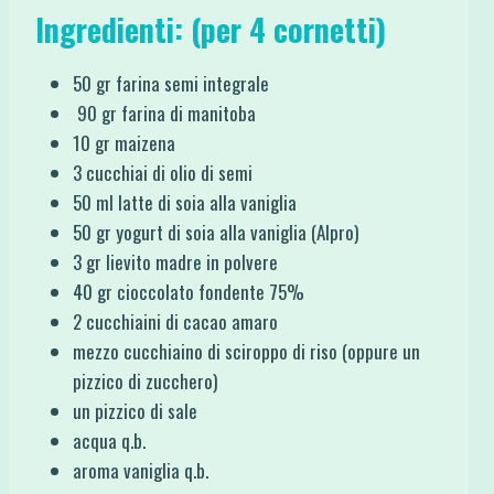
Ingredienti: (per 4 cornetti)
50 gr farina semi integrale
90 gr farina di manitoba
10 gr maizena
3 cucchiai di olio di semi
50 ml latte di soia alla vaniglia
50 gr yogurt di soia alla vaniglia (Alpro)
3 gr lievito madre in polvere
40 gr cioccolato fondente 75%
2 cucchiaini di cacao amaro
mezzo cucchiaino di sciroppo di riso (oppure un
pizzico di zucchero)
un pizzico di sale
acqua q.b.
aroma vaniglia q.b.