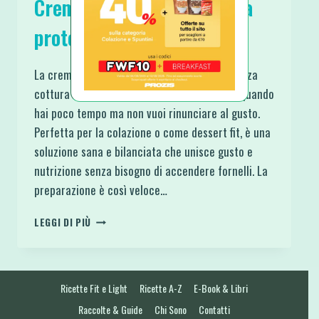
Crema al limone istantanea
proteica e senza cottura
La crema al limone istantanea proteica e senza
cottura è una ricetta fresca e perfetta per quando
hai poco tempo ma non vuoi rinunciare al gusto.
Perfetta per la colazione o come dessert fit, è una
soluzione sana e bilanciata che unisce gusto e
nutrizione senza bisogno di accendere fornelli. La
preparazione è così veloce…
CREMA
LEGGI DI PIÙ
AL
LIMONE
ISTANTANEA
PROTEICA
Ricette Fit e Light
Ricette A-Z
E-Book & Libri
E
SENZA
Raccolte & Guide
Chi Sono
Contatti