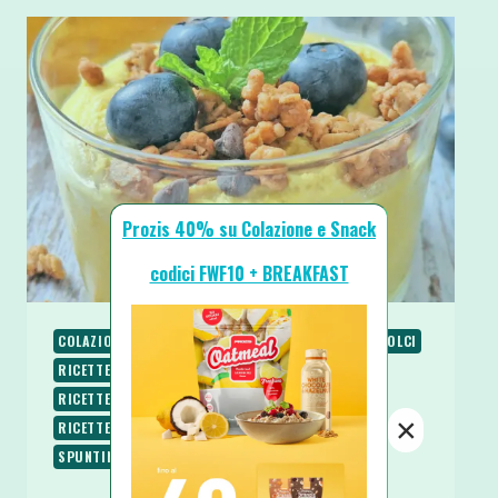
Prozis 40% su Colazione e Snack
codici FWF10 + BREAKFAST
COLAZIONE
PIATTI VELOCI
RICETTE
RICETTE DOLCI
RICETTE PROTEICHE
RICETTE SENZA BURRO
RICETTE SENZA COTTURA
RICETTE SENZA UOVA
×
RICETTE SENZA ZUCCHERO
RICETTE VEGETARIANE
SPUNTINI E SNACKS