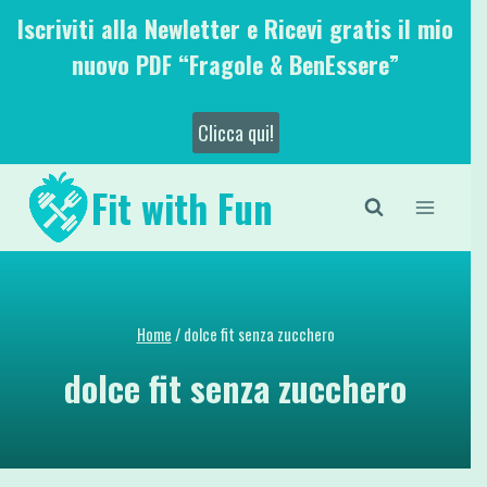
Salta
Iscriviti alla Newletter e Ricevi gratis il mio
al
nuovo PDF “Fragole & BenEssere”
contenuto
Clicca qui!
Fit with Fun
Home
/
dolce fit senza zucchero
dolce fit senza zucchero