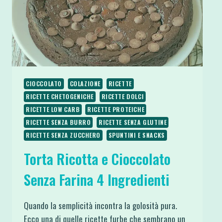
CIOCCOLATO
COLAZIONE
RICETTE
RICETTE CHETOGENICHE
RICETTE DOLCI
RICETTE LOW CARB
RICETTE PROTEICHE
RICETTE SENZA BURRO
RICETTE SENZA GLUTINE
RICETTE SENZA ZUCCHERO
SPUNTINI E SNACKS
Torta Ricotta e Cioccolato
Senza Farina 4 Ingredienti
Quando la semplicità incontra la golosità pura.
Ecco una di quelle ricette furbe che sembrano un