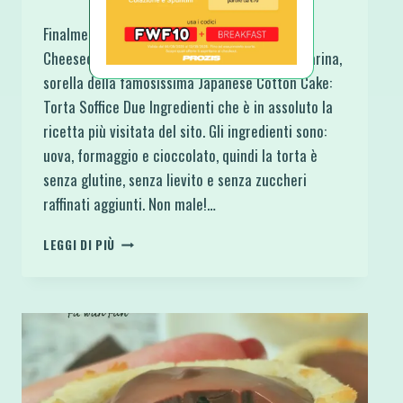
Finalmente son riuscita a realizzare la Cotton
Cheesecake 3 Ingredienti Torta Keto Senza Farina,
sorella della famosissima Japanese Cotton Cake:
Torta Soffice Due Ingredienti che è in assoluto la
ricetta più visitata del sito. Gli ingredienti sono:
uova, formaggio e cioccolato, quindi la torta è
senza glutine, senza lievito e senza zuccheri
raffinati aggiunti. Non male!…
COTTON
LEGGI DI PIÙ
CHEESECAKE
3
INGREDIENTI
TORTA
KETO
SENZA
FARINA