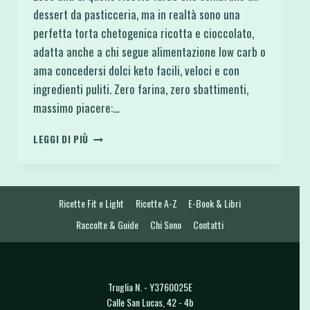
dessert da pasticceria, ma in realtà sono una
perfetta torta chetogenica ricotta e cioccolato,
adatta anche a chi segue alimentazione low carb o
ama concedersi dolci keto facili, veloci e con
ingredienti puliti. Zero farina, zero sbattimenti,
massimo piacere:…
TORTA
LEGGI DI PIÙ
RICOTTA
E
CIOCCOLATO
SENZA
Ricette Fit e Light
Ricette A-Z
E-Book & Libri
FARINA
4
Raccolte & Guide
Chi Sono
Contatti
INGREDIENTI
Truglia N. - Y3760025E
Calle San Lucas, 42 - 4b