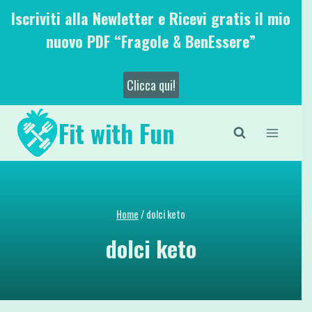
Salta
Iscriviti alla Newletter e Ricevi gratis il mio
al
nuovo PDF “Fragole & BenEssere”
contenuto
Clicca qui!
Fit with Fun
Home
/
dolci keto
dolci keto