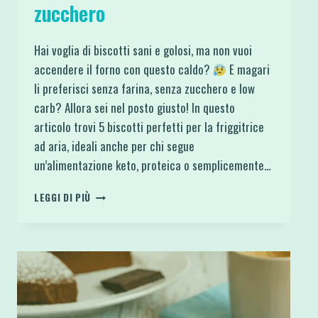
zucchero
Hai voglia di biscotti sani e golosi, ma non vuoi
accendere il forno con questo caldo?
E magari
li preferisci senza farina, senza zucchero e low
carb? Allora sei nel posto giusto! In questo
articolo trovi 5 biscotti perfetti per la friggitrice
ad aria, ideali anche per chi segue
un’alimentazione keto, proteica o semplicemente…
5
LEGGI DI PIÙ
BISCOTTI
KETO
IN
FRIGGITRICE
AD
ARIA
SENZA
FARINA