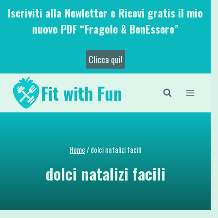
Salta
Iscriviti alla Newletter e Ricevi gratis il mio
al
nuovo PDF “Fragole & BenEssere”
contenuto
Clicca qui!
Fit with Fun
Home
/
dolci natalizi facili
dolci natalizi facili