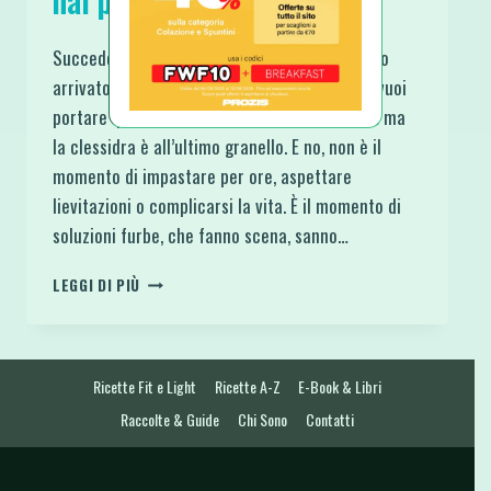
hai più Tempo
Succede ogni anno. Ospiti improvvisi. Un invito
arrivato all’ultimo minuto. Oppure sei tu che vuoi
portare qualcosa di buono e carino a tavola… ma
la clessidra è all’ultimo granello. E no, non è il
momento di impastare per ore, aspettare
lievitazioni o complicarsi la vita. È il momento di
soluzioni furbe, che fanno scena, sanno…
5
LEGGI DI PIÙ
DOLCI
NATALIZI
FACILI
SE
Ricette Fit e Light
Ricette A-Z
E-Book & Libri
NON
HAI
Raccolte & Guide
Chi Sono
Contatti
PIÙ
TEMPO