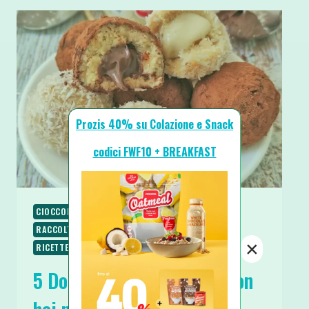
Prozis 40% su Colazione e Snack
codici FWF10 + BREAKFAST
CIOCCOLATO
NATALE
PIATTI VELOCI
RACCOLTE & GUIDE
RICETTE
RICETTE DOLCI
×
RICETTE SENZA ZUCCHERO
SPUNTINI E SNACKS
5 Dolci Natalizi Facili se non