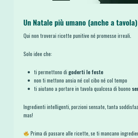
Un Natale più umano (anche a tavola)
Qui non troverai ricette punitive né promesse irreali.
Solo idee che:
ti permettono di
goderti le feste
non ti mettono ansia né col cibo né col tempo
ti aiutano a portare in tavola qualcosa di buono
se
Ingredienti intelligenti, porzioni sensate, tanta soddisfa
mas!
Prima di passare alle ricette, se ti mancano ingredient