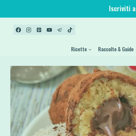
Salta
Iscriviti 
al
contenuto
Ricette
Raccolte & Guide