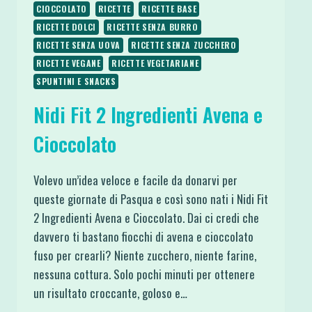
CIOCCOLATO
RICETTE
RICETTE BASE
RICETTE DOLCI
RICETTE SENZA BURRO
RICETTE SENZA UOVA
RICETTE SENZA ZUCCHERO
RICETTE VEGANE
RICETTE VEGETARIANE
SPUNTINI E SNACKS
Nidi Fit 2 Ingredienti Avena e
Cioccolato
Volevo un’idea veloce e facile da donarvi per
queste giornate di Pasqua e così sono nati i Nidi Fit
2 Ingredienti Avena e Cioccolato. Dai ci credi che
davvero ti bastano fiocchi di avena e cioccolato
fuso per crearli? Niente zucchero, niente farine,
nessuna cottura. Solo pochi minuti per ottenere
un risultato croccante, goloso e…