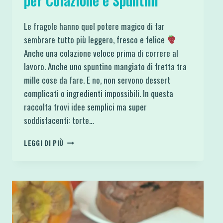
per Colazione e Spuntini
Le fragole hanno quel potere magico di far
sembrare tutto più leggero, fresco e felice
Anche una colazione veloce prima di correre al
lavoro. Anche uno spuntino mangiato di fretta tra
mille cose da fare. E no, non servono dessert
complicati o ingredienti impossibili. In questa
raccolta trovi idee semplici ma super
soddisfacenti: torte…
10
LEGGI DI PIÙ
DOLCI
PROTEICI
ALLE
FRAGOLE
PER
COLAZIONE
E