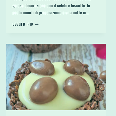
golosa decorazione con il celebre biscotto. In
pochi minuti di preparazione e una notte in…
PAN
LEGGI DI PIÙ
DI
STELLE
OVERNIGHT
PROTEICO:
COLAZIONE
SANA
DA
290
CALORIE