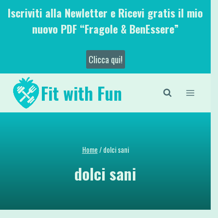
Salta
Iscriviti alla Newletter e Ricevi gratis il mio
al
nuovo PDF “Fragole & BenEssere”
contenuto
Clicca qui!
Fit with Fun
Home
/
dolci sani
dolci sani