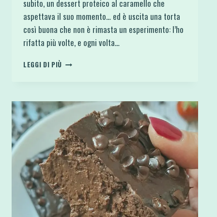
subito, un dessert proteico al caramello che
aspettava il suo momento… ed è uscita una torta
così buona che non è rimasta un esperimento: l’ho
rifatta più volte, e ogni volta…
TORTA
LEGGI DI PIÙ
FONDENTE
AI
CACHI
E
CACAO
CON
DESSERT
PROTEICO