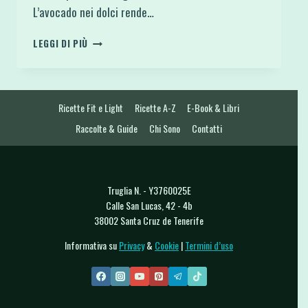
L’avocado nei dolci rende…
BISCOTTI
LEGGI DI PIÙ
MORBIDI
AVOCADO
E
CACAO
Ricette Fit e Light
Ricette A-Z
E-Book & Libri
4
INGREDIENTI
Raccolte & Guide
Chi Sono
Contatti
SENZA
FARINA
Truglia N. - Y3760025E
Calle San Lucas, 42 - 4b
38002 Santa Cruz de Tenerife
Informativa su
Privacy
&
Cookie
|
Termini d’uso