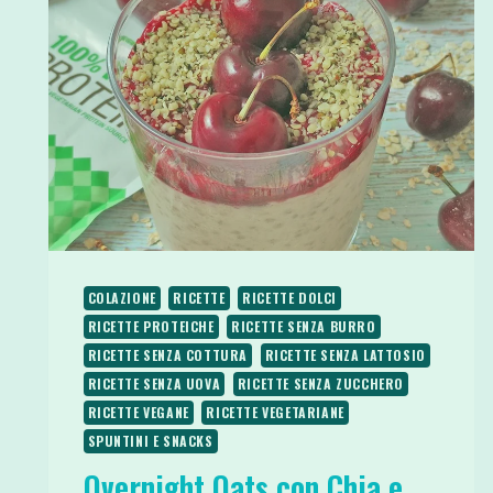
COLAZIONE
RICETTE
RICETTE DOLCI
RICETTE PROTEICHE
RICETTE SENZA BURRO
RICETTE SENZA COTTURA
RICETTE SENZA LATTOSIO
RICETTE SENZA UOVA
RICETTE SENZA ZUCCHERO
RICETTE VEGANE
RICETTE VEGETARIANE
SPUNTINI E SNACKS
Overnight Oats con Chia e