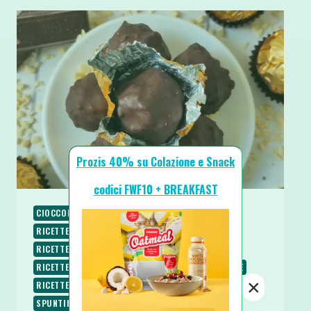
Prozis 40% su Colazione e Snack
codici FWF10 + BREAKFAST
CIOCCOLATO
NATALE
RICETTE
RICETTE CHETOGENICHE
RICETTE DOLCI
RICETTE LOW CARB
RICETTE PROTEICHE
RICETTE SENZA COTTURA
RICETTE SENZA GLUTINE
×
RICETTE SENZA ZUCCHERO
RICETTE VEGETARIANE
SPUNTINI E SNACKS