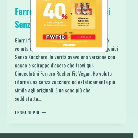
Ferrero Rocher Chetogenici
Senza Zucchero
Giorni fa ho scavato tra vecchie ricette e mi è
venuta voglia di questi Ferrero Rocher Chetogenici
Senza Zucchero. In verità avevo una versione con
cacao e sciroppo d’acero che trovi qui:
Cioccolatini Ferrero Rocher Fit Vegan. Ho voluto
rifarne una senza zucchero ed esteticamente più
simile agli originali. E ne sono più che
soddisfatta….
FERRERO
LEGGI DI PIÙ
ROCHER
CHETOGENICI
SENZA
ZUCCHERO