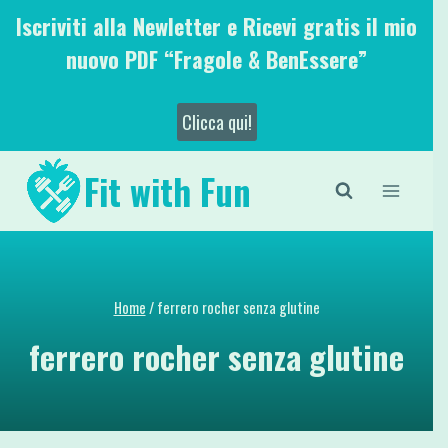
Salta
Iscriviti alla Newletter e Ricevi gratis il mio
al
nuovo PDF “Fragole & BenEssere”
contenuto
Clicca qui!
Fit with Fun
Home
/
ferrero rocher senza glutine
ferrero rocher senza glutine