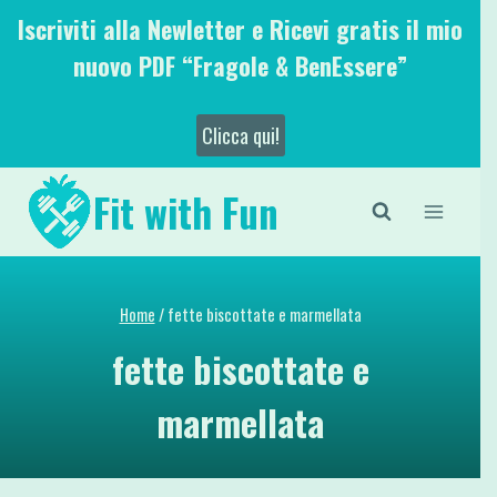
Salta
Iscriviti alla Newletter e Ricevi gratis il mio
al
nuovo PDF “Fragole & BenEssere”
contenuto
Clicca qui!
Fit with Fun
Home
/
fette biscottate e marmellata
fette biscottate e
marmellata