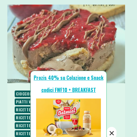
Prozis 40% su Colazione e Snack
codici FWF10 + BREAKFAST
CIOCCOLATO
COLAZIONE
PIATTI FREDDI
PIATTI VELOCI
RICETTE
RICETTE BASE
RICETTE DOLCI
RICETTE PROTEICHE
RICETTE SENZA BURRO
RICETTE SENZA COTTURA
RICETTE SENZA UOVA
RICETTE SENZA ZUCCHERO
×
RICETTE VEGETARIANE
SPUNTINI E SNACKS