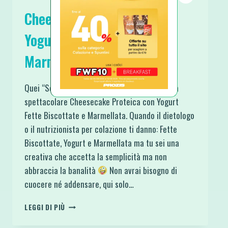
Cheesecake Proteica con
Yogurt Fette Biscottate e
Marmellata
Quei “Soliti Ingredienti” si trasformano in una
spettacolare Cheesecake Proteica con Yogurt
Fette Biscottate e Marmellata. Quando il dietologo
o il nutrizionista per colazione ti danno: Fette
Biscottate, Yogurt e Marmellata ma tu sei una
creativa che accetta la semplicità ma non
abbraccia la banalità
Non avrai bisogno di
cuocere né addensare, qui solo…
CHEESECAKE
LEGGI DI PIÙ
PROTEICA
CON