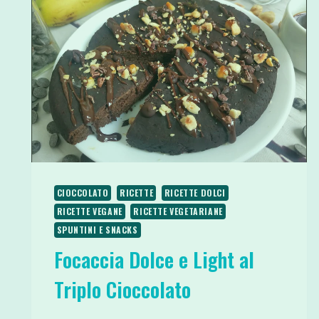
CIOCCOLATO
RICETTE
RICETTE DOLCI
RICETTE VEGANE
RICETTE VEGETARIANE
SPUNTINI E SNACKS
Focaccia Dolce e Light al
Triplo Cioccolato