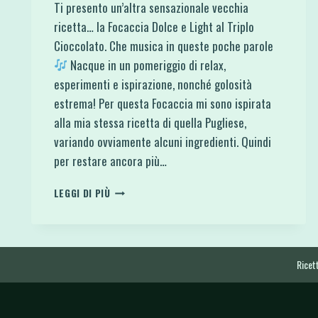
Ti presento un’altra sensazionale vecchia
ricetta… la Focaccia Dolce e Light al Triplo
Cioccolato. Che musica in queste poche parole
Nacque in un pomeriggio di relax,
esperimenti e ispirazione, nonché golosità
estrema! Per questa Focaccia mi sono ispirata
alla mia stessa ricetta di quella Pugliese,
variando ovviamente alcuni ingredienti. Quindi
per restare ancora più…
FOCACCIA
LEGGI DI PIÙ
DOLCE
E
LIGHT
AL
TRIPLO
Ricett
CIOCCOLATO