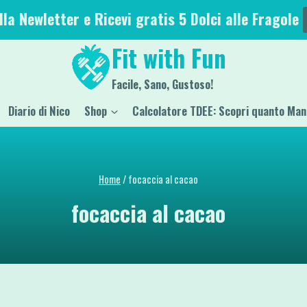
alla Newletter e Ricevi gratis 5 Dolci alle Fragole
Fit with Fun
Facile, Sano, Gustoso!
Diario di Nico
Shop
Calcolatore TDEE: Scopri quanto Man
Home
/
focaccia al cacao
focaccia al cacao