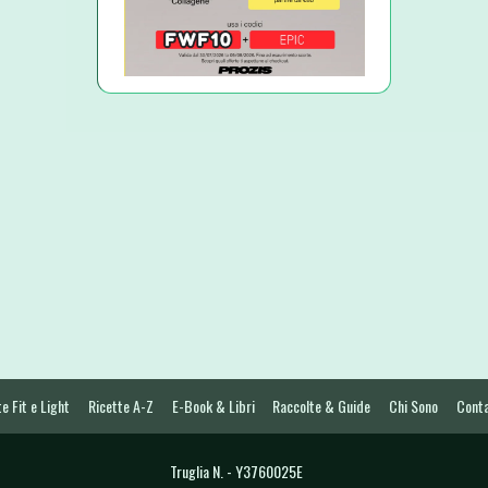
e Fit e Light
Ricette A-Z
E-Book & Libri
Raccolte & Guide
Chi Sono
Conta
Truglia N. - Y3760025E