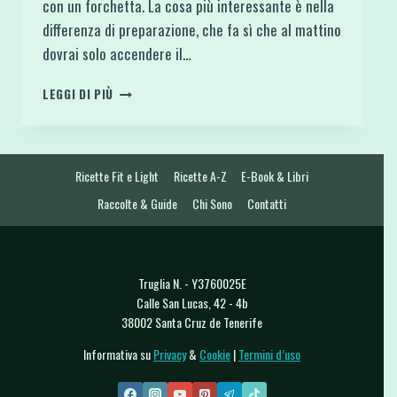
con un forchetta. La cosa più interessante è nella
differenza di preparazione, che fa sì che al mattino
dovrai solo accendere il…
TORTA
LEGGI DI PIÙ
OVERNIGHT
DI
FRENCH
TOAST
Ricette Fit e Light
Ricette A-Z
E-Book & Libri
AL
FORNO
Raccolte & Guide
Chi Sono
Contatti
Truglia N. - Y3760025E
Calle San Lucas, 42 - 4b
38002 Santa Cruz de Tenerife
Informativa su
Privacy
&
Cookie
|
Termini d’uso