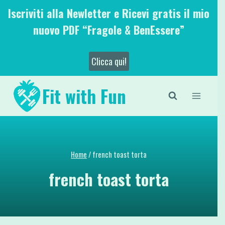
Salta
Iscriviti alla Newletter e Ricevi gratis il mio
al
nuovo PDF “Fragole & BenEssere”
contenuto
Clicca qui!
Fit with Fun
Home
/
french toast torta
french toast torta