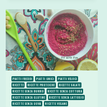
CECI
AL
BURRO
DI
ARACHIDI
PIATTI FREDDI
PIATTI UNICI
PIATTI VELOCI
RICETTE
RICETTE PROTEICHE
RICETTE SALATE
RICETTE SENZA BURRO
RICETTE SENZA COTTURA
RICETTE SENZA GLUTINE
RICETTE SENZA LATTOSIO
RICETTE SENZA UOVA
RICETTE VEGANE