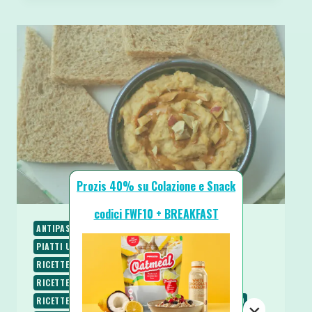
HUMMUS
AI
FAGIOLI
NERI
Prozis 40% su Colazione e Snack
codici FWF10 + BREAKFAST
ANTIPASTI E STUZZICHINI
PIATTI FREDDI
PIATTI UNICI
PIATTI VELOCI
RICETTE
RICETTE PROTEICHE
RICETTE SALATE
RICETTE SENZA BURRO
RICETTE SENZA COTTURA
RICETTE SENZA GLUTINE
RICETTE SENZA LATTOSIO
×