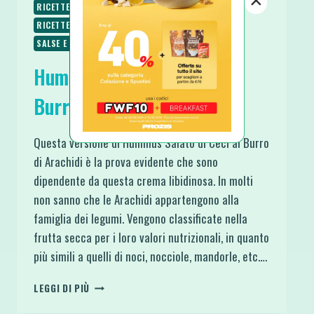
RICETTE SENZA UOVA
RICETTE SENZA ZUCCHERO
RICETTE VEGANE
RICETTE VEGETARIANE
SALSE E CONDIMENTI
SPUNTINI E SNACKS
Hummus Salato di Ceci al
Burro di Arachidi
Questa versione di Hummus Salato di Ceci al Burro
di Arachidi è la prova evidente che sono
dipendente da questa crema libidinosa. In molti
non sanno che le Arachidi appartengono alla
famiglia dei legumi. Vengono classificate nella
frutta secca per i loro valori nutrizionali, in quanto
più simili a quelli di noci, nocciole, mandorle, etc….
HUMMUS
LEGGI DI PIÙ
SALATO
DI