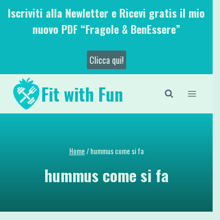
Salta
Iscriviti alla Newletter e Ricevi gratis il mio
al
nuovo PDF “Fragole & BenEssere”
contenuto
Clicca qui!
Fit with Fun
Home
/
hummus come si fa
hummus come si fa