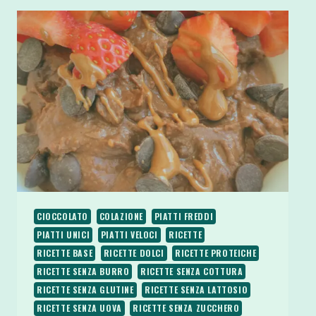
BARBABIETOLA
ROSSA
CIOCCOLATO
COLAZIONE
PIATTI FREDDI
PIATTI UNICI
PIATTI VELOCI
RICETTE
RICETTE BASE
RICETTE DOLCI
RICETTE PROTEICHE
RICETTE SENZA BURRO
RICETTE SENZA COTTURA
RICETTE SENZA GLUTINE
RICETTE SENZA LATTOSIO
RICETTE SENZA UOVA
RICETTE SENZA ZUCCHERO