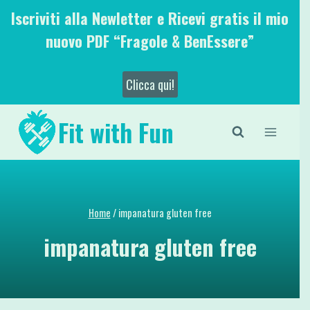
Salta
Iscriviti alla Newletter e Ricevi gratis il mio
al
nuovo PDF “Fragole & BenEssere”
contenuto
Clicca qui!
Fit with Fun
Home
/
impanatura gluten free
impanatura gluten free