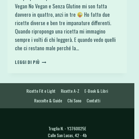
Vegan No Vegan e Senza Glutine mi son fatta
davvero in quattro, anzi in tre
Ho fatto due
ricette diverse e ben tre impanature differenti.
Quando ripropongo una ricetta mi immagino
sempre i volti di chi leggerà. E quando vedo quelli
che ci restano male perché la…
ARANCINI
LEGGI DI PIÙ
FIT
CON
VERSIONE
VEGAN
Ricette Fit e Light
Ricette A-Z
E-Book & Libri
NO
VEGAN
Raccolte & Guide
Chi Sono
Contatti
E
SENZA
GLUTINE
Truglia N. - Y3760025E
Calle San Lucas, 42 - 4b