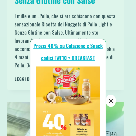
Senza Glutine con Salse
I mille e un…Pollo, che si arricchiscono con questa
sensazionale Ricetta dei Nuggets di Pollo Light e
Senza Glutine con Salse. Ultimamente sto
lavorando ad un progetto, per chi mi segue
Prozis 40% su Colazione e Snack
accennai già qualcosa. Sto preparando un’ebook a
4 mani che sarà una raccolta di Ricette a base di
codici FWF10 + BREAKFAST
Pollo. Decisione presa perché è uno tra…
NUGGETS
LEGGI DI PIÙ
DI
POLLO
LIGHT
×
E
SENZA
GLUTINE
CON
SALSE