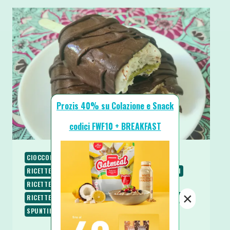
Prozis 40% su Colazione e Snack
codici FWF10 + BREAKFAST
CIOCCOLATO
PIATTI FREDDI
PIATTI VELOCI
RICETTE
RICETTE CHETOGENICHE
RICETTE DOLCI
RICETTE LOW CARB
RICETTE PROTEICHE
×
RICETTE SENZA COTTURA
RICETTE SENZA GLUTINE
SPUNTINI E SNACKS