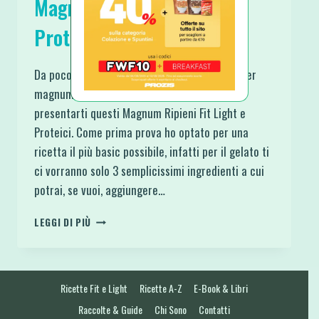
Magnum Ripieni Fit Light e
Proteici
Da poco mi è arrivato lo Stampo in Silicone per
magnum e non ho potuto aspettare oltre per
presentarti questi Magnum Ripieni Fit Light e
Proteici. Come prima prova ho optato per una
ricetta il più basic possibile, infatti per il gelato ti
ci vorranno solo 3 semplicissimi ingredienti a cui
potrai, se vuoi, aggiungere…
MAGNUM
LEGGI DI PIÙ
RIPIENI
FIT
LIGHT
E
Ricette Fit e Light
Ricette A-Z
E-Book & Libri
PROTEICI
Raccolte & Guide
Chi Sono
Contatti