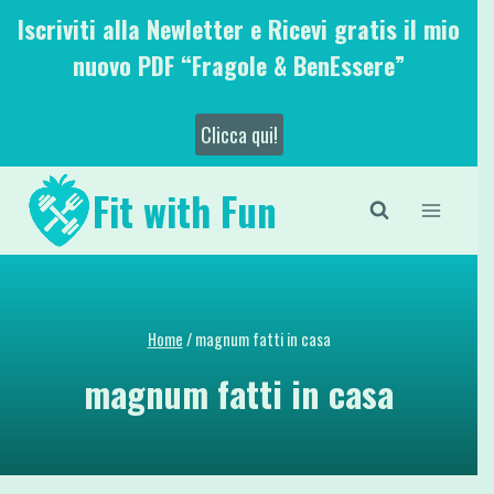
Salta
Iscriviti alla Newletter e Ricevi gratis il mio
al
nuovo PDF “Fragole & BenEssere”
contenuto
Clicca qui!
Fit with Fun
Home
/
magnum fatti in casa
magnum fatti in casa