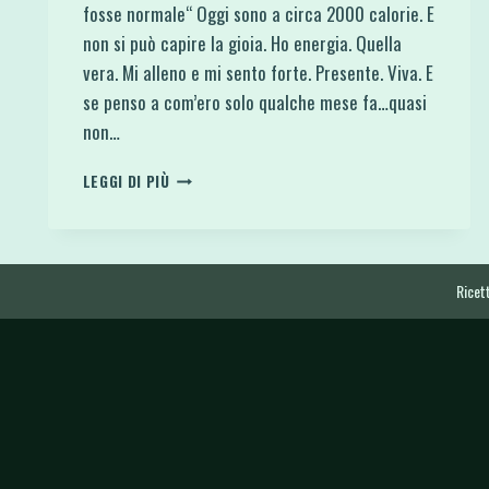
fosse normale“ Oggi sono a circa 2000 calorie. E
non si può capire la gioia. Ho energia. Quella
vera. Mi alleno e mi sento forte. Presente. Viva. E
se penso a com’ero solo qualche mese fa…quasi
non…
MI
LEGGI DI PIÙ
SENTIVO
SEMPRE
STANCA.
E
PENSAVO
Ricett
FOSSE
NORMALE