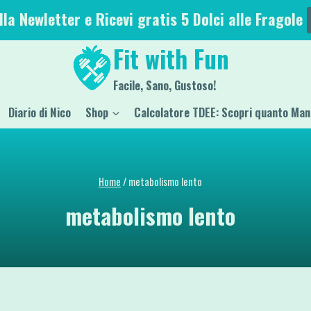
alla Newletter e Ricevi gratis 5 Dolci alle Fragole
Fit with Fun
Facile, Sano, Gustoso!
Diario di Nico
Shop
Calcolatore TDEE: Scopri quanto Man
Home
/
metabolismo lento
metabolismo lento