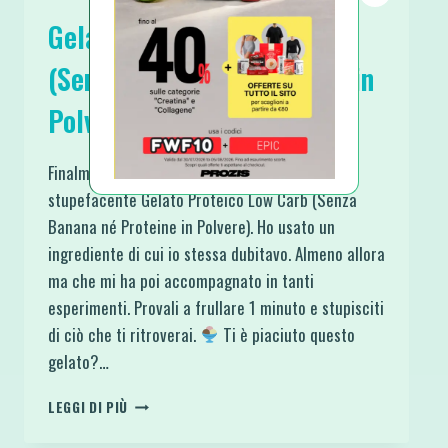
Gelato Proteico Low Carb
(Senza Banana né Proteine in
Polvere)
Finalmente dopo 4 anni pubblico questo
stupefacente Gelato Proteico Low Carb (Senza
Banana né Proteine in Polvere). Ho usato un
ingrediente di cui io stessa dubitavo. Almeno allora
ma che mi ha poi accompagnato in tanti
esperimenti. Provali a frullare 1 minuto e stupisciti
di ciò che ti ritroverai.
Ti è piaciuto questo
gelato?…
GELATO
LEGGI DI PIÙ
PROTEICO
LOW