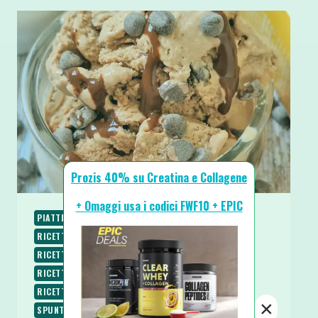
Prozis 40% su Creatina e Collagene
+ Omaggi usa i codici FWF10 + EPIC
PIATTI FREDDI
PIATTI VELOCI
RICETTE
RICETTE DOLCI
RICETTE LOW CARB
RICETTE PROTEICHE
RICETTE SENZA BURRO
RICETTE SENZA COTTURA
RICETTE SENZA GLUTINE
RICETTE SENZA UOVA
RICETTE SENZA ZUCCHERO
×
SPUNTINI E SNACKS