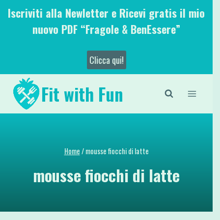
Salta
Iscriviti alla Newletter e Ricevi gratis il mio
al
nuovo PDF “Fragole & BenEssere”
contenuto
Clicca qui!
Fit with Fun
Home
/
mousse fiocchi di latte
mousse fiocchi di latte