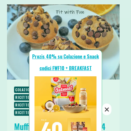
Prozis 40% su Colazione e Snack
codici FWF10 + BREAKFAST
COLAZIONE
RICETTE
RICETTE AL MICROONDE
RICETTE DOLCI
RICETTE PROTEICHE
RICETTE SENZA BURRO
RICETTE SENZA LATTOSIO
×
RICETTE SENZA ZUCCHERO
SPUNTINI E SNACKS
Muffin Semplici e Proteici 4