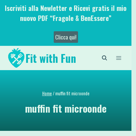
Salta
Iscriviti alla Newletter e Ricevi gratis il mio
al
nuovo PDF “Fragole & BenEssere”
contenuto
Clicca qui!
Fit with Fun
Home
/
muffin fit microonde
muffin fit microonde