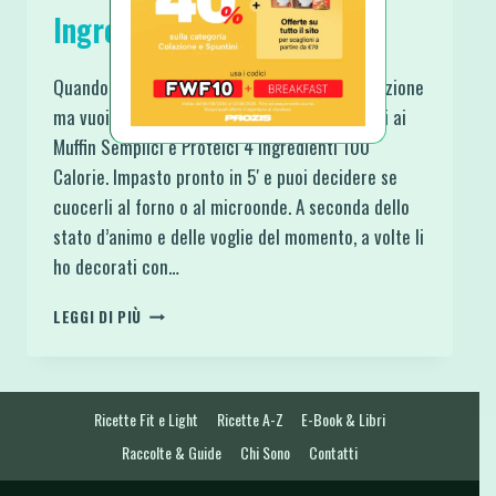
Ingredienti 100 Calorie
Quando hai poco tempo per preparare la colazione
ma vuoi qualcosa di bilanciato ecco che pensi ai
Muffin Semplici e Proteici 4 Ingredienti 100
Calorie. Impasto pronto in 5′ e puoi decidere se
cuocerli al forno o al microonde. A seconda dello
stato d’animo e delle voglie del momento, a volte li
ho decorati con…
MUFFIN
LEGGI DI PIÙ
SEMPLICI
E
PROTEICI
4
Ricette Fit e Light
Ricette A-Z
E-Book & Libri
INGREDIENTI
100
Raccolte & Guide
Chi Sono
Contatti
CALORIE