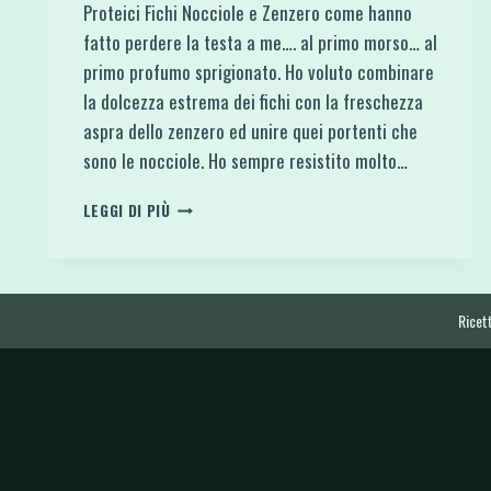
Proteici Fichi Nocciole e Zenzero come hanno
fatto perdere la testa a me…. al primo morso… al
primo profumo sprigionato. Ho voluto combinare
la dolcezza estrema dei fichi con la freschezza
aspra dello zenzero ed unire quei portenti che
sono le nocciole. Ho sempre resistito molto…
MUFFIN
LEGGI DI PIÙ
LIGHT
E
PROTEICI
FICHI
NOCCIOLE
Ricett
E
ZENZERO