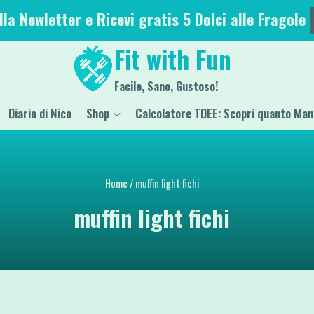
alla Newletter e Ricevi gratis 5 Dolci alle Fragole
Fit with Fun
Facile, Sano, Gustoso!
Diario di Nico
Shop
Calcolatore TDEE: Scopri quanto Man
Home
/
muffin light fichi
muffin light fichi