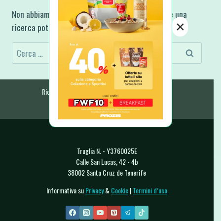
Non abbiamo trovato ciò che stai cercando, forse una
×
ricerca potrebbe aiutarti.
Ricerca
per:
Ricette Fit e Light
Ricette A-Z
E-Book & Libri
Raccolte & Guide
Chi Sono
Contatti
Truglia N. - Y3760025E
Calle San Lucas, 42 - 4b
38002 Santa Cruz de Tenerife
Informativa su
Privacy
&
Cookie
|
Termini d’uso