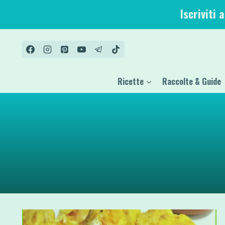
Salta
Iscriviti 
al
contenuto
Ricette
Raccolte & Guide