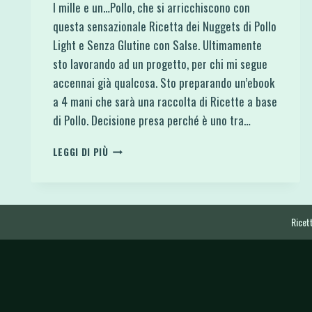
I mille e un…Pollo, che si arricchiscono con
questa sensazionale Ricetta dei Nuggets di Pollo
Light e Senza Glutine con Salse. Ultimamente
sto lavorando ad un progetto, per chi mi segue
accennai già qualcosa. Sto preparando un’ebook
a 4 mani che sarà una raccolta di Ricette a base
di Pollo. Decisione presa perché è uno tra…
NUGGETS
LEGGI DI PIÙ
DI
POLLO
LIGHT
E
SENZA
Ricett
GLUTINE
CON
SALSE