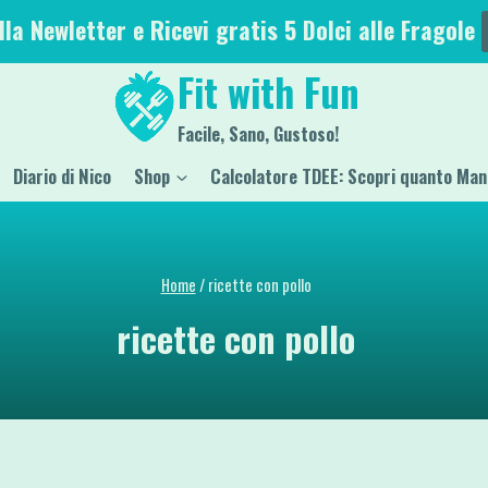
alla Newletter e Ricevi gratis 5 Dolci alle Fragole
Fit with Fun
Facile, Sano, Gustoso!
Diario di Nico
Shop
Calcolatore TDEE: Scopri quanto Man
Home
/
ricette con pollo
ricette con pollo