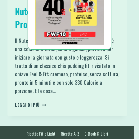
Nutella Chia Pudding
Proteico Senza Cottura
Il Nutella Chia Pudding Proteico Senza Cottura è
una colazione furba, sana e golosa, perfetta per
iniziare la giornata con gusto e leggerezza! Si
tratta di un classico chia pudding fit, rivisitato in
chiave Feel & Fit: cremoso, proteico, senza cottura,
pronto in 5 minuti e con solo 330 Calorie a
porzione. E la cosa…
NUTELLA
LEGGI DI PIÙ
CHIA
PUDDING
PROTEICO
SENZA
Ricette Fit e Light
Ricette A-Z
E-Book & Libri
COTTURA