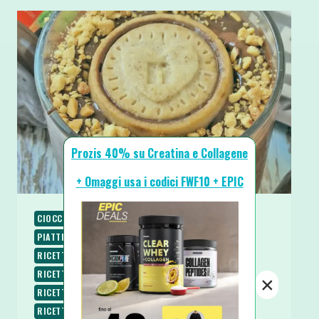
Prozis 40% su Creatina e Collagene
+ Omaggi usa i codici FWF10 + EPIC
CIOCCOLATO
COLAZIONE
PIATTI FREDDI
PIATTI VELOCI
RICETTE
RICETTE DOLCI
RICETTE PROTEICHE
RICETTE SENZA BURRO
RICETTE SENZA COTTURA
RICETTE SENZA GLUTINE
×
RICETTE SENZA UOVA
RICETTE SENZA ZUCCHERO
RICETTE VEGETARIANE