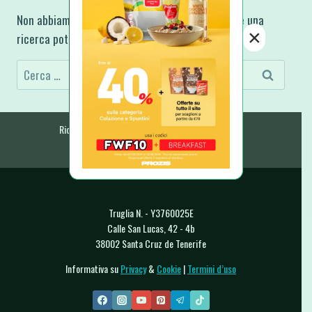
Non abbiamo trovato ciò che stai cercando, forse una
×
ricerca potrebbe aiutarti.
Ricerca
per:
Ricette Fit e Light
Ricette A-Z
E-Book & Libri
Raccolte & Guide
Chi Sono
Contatti
Truglia N. - Y3760025E
Calle San Lucas, 42 - 4b
38002 Santa Cruz de Tenerife
Informativa su
Privacy
&
Cookie
|
Termini d’uso