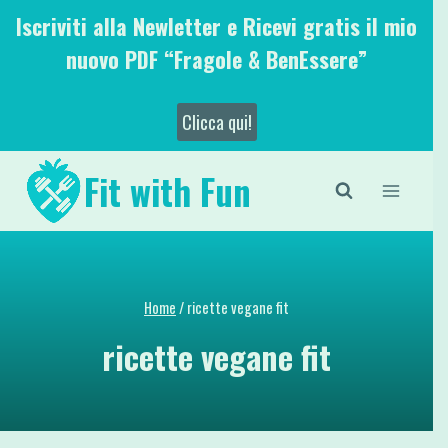
Salta
Iscriviti alla Newletter e Ricevi gratis il mio
al
nuovo PDF “Fragole & BenEssere”
contenuto
Clicca qui!
Fit with Fun
Home
/
ricette vegane fit
ricette vegane fit