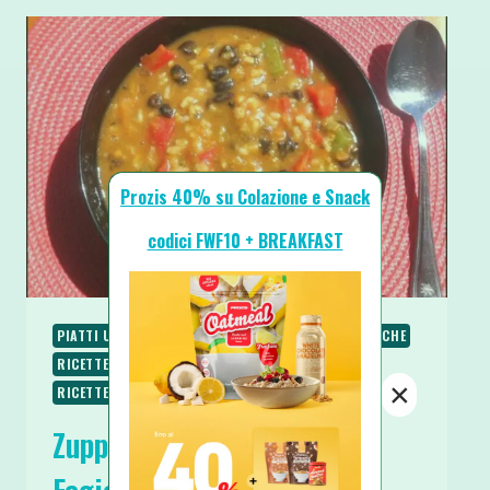
Prozis 40% su Colazione e Snack
codici FWF10 + BREAKFAST
PIATTI UNICI
PRIMI
RICETTE
RICETTE PROTEICHE
RICETTE SALATE
RICETTE SENZA GLUTINE
×
RICETTE VEGANE
RICETTE VEGETARIANE
Zuppa Chili alla Zucca con