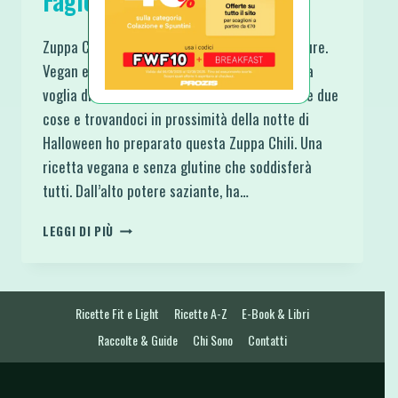
Fagioli Neri e Verdure
Zuppa Chili alla Zucca con Fagioli Neri e Verdure.
Vegan e Gluten Free! L’autunno porta con sé la
voglia di zuppe calde e tanta zucca. Unendo le due
cose e trovandoci in prossimità della notte di
Halloween ho preparato questa Zuppa Chili. Una
ricetta vegana e senza glutine che soddisferà
tutti. Dall’alto potere saziante, ha…
ZUPPA
LEGGI DI PIÙ
CHILI
ALLA
ZUCCA
CON
Ricette Fit e Light
Ricette A-Z
E-Book & Libri
FAGIOLI
NERI
Raccolte & Guide
Chi Sono
Contatti
E
VERDURE