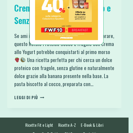
Crema allo Yogurt Proteico e
Senza Glutine
Se ami i dolci freschi, leggeri e facili da preparare,
questo Rotolo Proteico Cocco e Fragole con Crema
allo Yogurt potrebbe conquistarti al primo morso
Una ricetta perfetta per chi cerca un dolce
proteico con fragole, senza glutine e naturalmente
dolce grazie alla banana presente nella base. La
pasta biscotto al cocco, preparata con…
ROTOLO
LEGGI DI PIÙ
COCCO
E
FRAGOLE
CON
Ricette Fit e Light
Ricette A-Z
E-Book & Libri
CREMA
ALLO