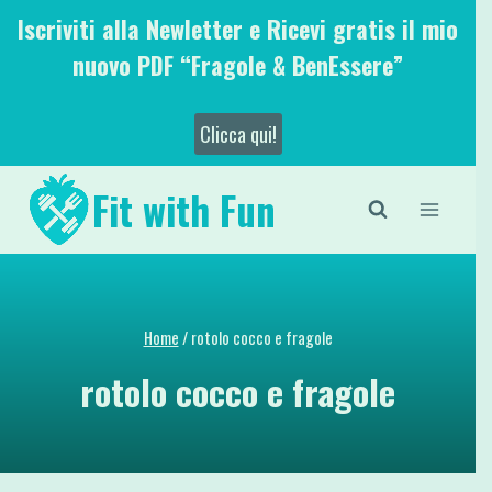
Salta
Iscriviti alla Newletter e Ricevi gratis il mio
al
nuovo PDF “Fragole & BenEssere”
contenuto
Clicca qui!
Fit with Fun
Home
/
rotolo cocco e fragole
rotolo cocco e fragole