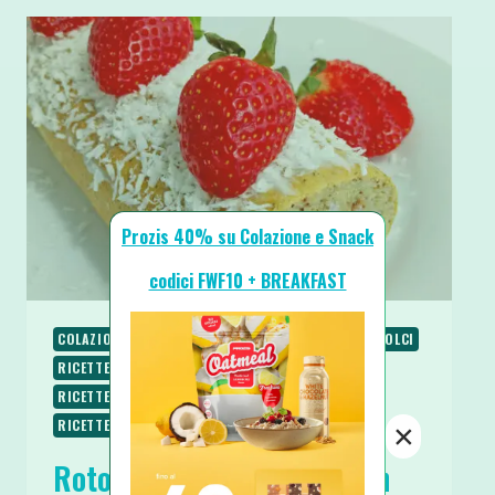
Prozis 40% su Colazione e Snack
codici FWF10 + BREAKFAST
COLAZIONE
PIATTI VELOCI
RICETTE
RICETTE DOLCI
RICETTE LOW CARB
RICETTE PROTEICHE
RICETTE SENZA BURRO
RICETTE SENZA GLUTINE
RICETTE SENZA ZUCCHERO
RICETTE VEGETARIANE
×
Rotolo Cocco e Fragole con