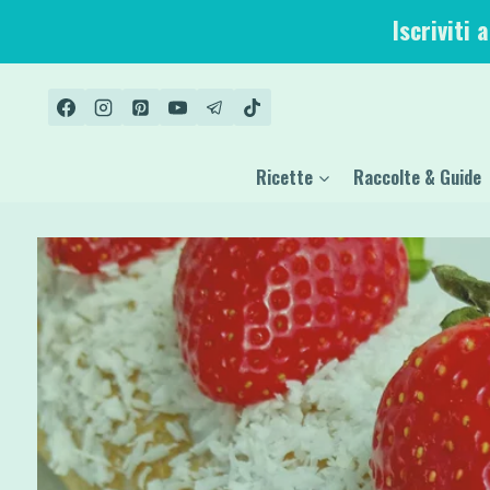
Salta
Iscriviti 
al
contenuto
Ricette
Raccolte & Guide