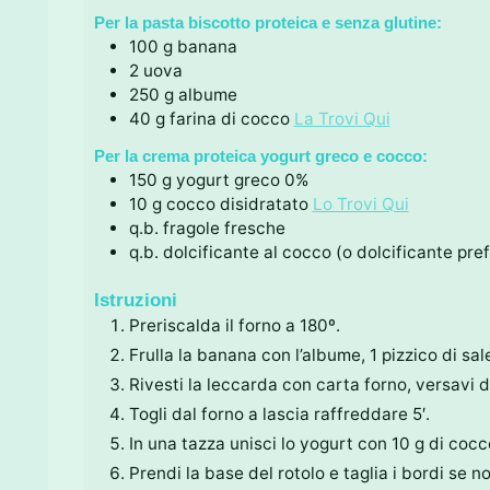
Per la pasta biscotto proteica e senza glutine:
100
g
banana
2
uova
250
g
albume
40
g
farina di cocco
La Trovi Qui
Per la crema proteica yogurt greco e cocco:
150
g
yogurt greco 0%
10
g
cocco disidratato
Lo Trovi Qui
q.b.
fragole fresche
q.b.
dolcificante al cocco (o dolcificante pref
Istruzioni
Preriscalda il forno a 180º.
Frulla la banana con l’albume, 1 pizzico di sal
Rivesti la leccarda con carta forno, versavi de
Togli dal forno a lascia raffreddare 5′.
In una tazza unisci lo yogurt con 10 g di cocco
Prendi la base del rotolo e taglia i bordi se n