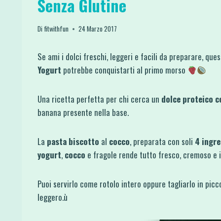
Senza Glutine
Di
fitwithfun
24 Marzo 2017
Se ami i dolci freschi, leggeri e facili da preparare, que
Yogurt
potrebbe conquistarti al primo morso
Una ricetta perfetta per chi cerca un
dolce proteico c
banana presente nella base.
La
pasta biscotto
al
cocco
, preparata con soli
4 ingre
yogurt
,
cocco
e fragole rende tutto fresco, cremoso e i
Puoi servirlo come rotolo intero oppure tagliarlo in picc
leggero.ù