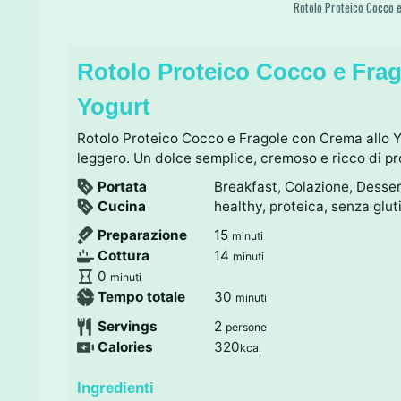
Rotolo Proteico Cocco e
Rotolo Proteico Cocco e Frag
Yogurt
Rotolo Proteico Cocco e Fragole con Crema allo Y
leggero. Un dolce semplice, cremoso e ricco di pr
Portata
Breakfast, Colazione, Desse
Cucina
healthy, proteica, senza glut
m
Preparazione
15
minuti
i
m
Cottura
14
minuti
n
i
m
0
minuti
u
n
i
m
Tempo totale
30
minuti
t
u
n
i
Servings
2
persone
i
t
u
n
Calories
320
kcal
i
t
u
i
t
Ingredienti
i