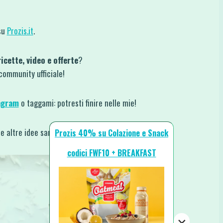
su
Prozis.it
.
icette, video e offerte
?
 community ufficiale!
agram
o taggami: potresti finire nelle mie!
te altre idee sane e creative.
Prozis 40% su Colazione e Snack
codici FWF10 + BREAKFAST