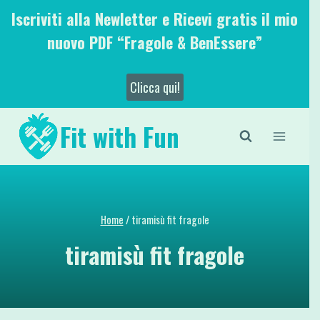
Salta
Iscriviti alla Newletter e Ricevi gratis il mio
al
nuovo PDF “Fragole & BenEssere”
contenuto
Clicca qui!
Fit with Fun
Home
/
tiramisù fit fragole
tiramisù fit fragole