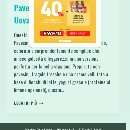
Pavesini Proteico e Senza
Uova
Questo velocissimo Tiramisù alle Fragole con
Pavesini Proteico e Senza Uova è il dolce fresco,
colorato e sorprendentemente semplice che
unisce golosità e leggerezza in una versione
perfetta per la bella stagione. Preparato con
pavesini, fragole fresche e una crema vellutata a
base di fiocchi di latte, yogurt greco e (proteine al
limone opzionali), questo…
TIRAMISÙ
LEGGI DI PIÙ
ALLE
FRAGOLE
CON
PAVESINI
Ricette Fit e Light
Ricette A-Z
E-Book & Libri