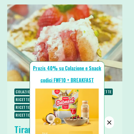
Prozis 40% su Colazione e Snack
codici FWF10 + BREAKFAST
COLAZIONE
PIATTI FREDDI
PIATTI VELOCI
RICETTE
RICETTE DOLCI
RICETTE PROTEICHE
RICETTE SENZA BURRO
RICETTE SENZA COTTURA
RICETTE SENZA UOVA
RICETTE SENZA ZUCCHERO
×
Tiramisù alle Fragole con