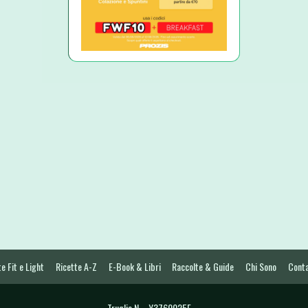
e Fit e Light
Ricette A-Z
E-Book & Libri
Raccolte & Guide
Chi Sono
Conta
Truglia N. - Y3760025E