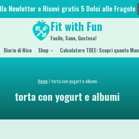
alla Newletter e Ricevi gratis 5 Dolci alle Fragole
Fit with Fun
Facile, Sano, Gustoso!
Diario di Nico
Shop
Calcolatore TDEE: Scopri quanto Man
Home
/
torta con yogurt e albumi
torta con yogurt e albumi