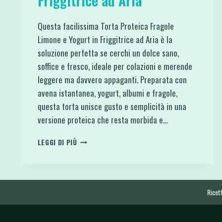
Friggitrice ad Aria
Questa facilissima Torta Proteica Fragole
Limone e Yogurt in Friggitrice ad Aria è la
soluzione perfetta se cerchi un dolce sano,
soffice e fresco, ideale per colazioni e merende
leggere ma davvero appaganti. Preparata con
avena istantanea, yogurt, albumi e fragole,
questa torta unisce gusto e semplicità in una
versione proteica che resta morbida e…
TORTA
LEGGI DI PIÙ
PROTEICA
FRAGOLE
LIMONE
E
YOGURT
Ricett
IN
FRIGGITRICE