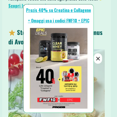
Scopri la ricetta qui
Prozis 40% su Creatina e Collagene
+ Omaggi usa i codici FWF10 + EPIC
Stelline di Pancarré con Hummus
di Avocado
×