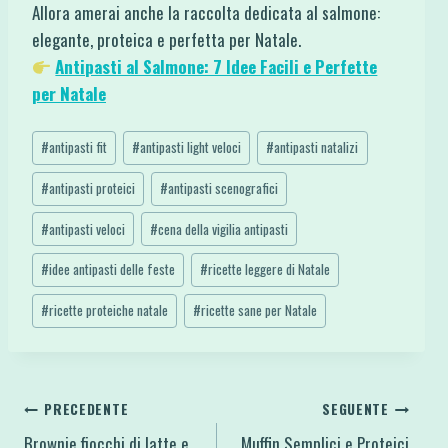
Allora amerai anche la raccolta dedicata al salmone:
elegante, proteica e perfetta per Natale.
Antipasti al Salmone: 7 Idee Facili e Perfette
per Natale
Tag
#
antipasti fit
#
antipasti light veloci
#
antipasti natalizi
articolo:
#
antipasti proteici
#
antipasti scenografici
#
antipasti veloci
#
cena della vigilia antipasti
#
idee antipasti delle feste
#
ricette leggere di Natale
#
ricette proteiche natale
#
ricette sane per Natale
Navigazione
PRECEDENTE
SEGUENTE
Brownie fiocchi di latte e
Muffin Semplici e Proteici