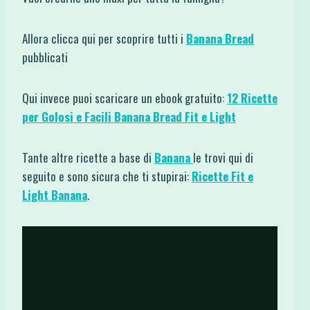
Allora clicca qui per scoprire tutti i
Banana Bread
pubblicati
Qui invece puoi scaricare un ebook gratuito:
12 Ricette
per Golosi e Facili Banana Bread Fit e Light
Tante altre ricette a base di
Banana
le trovi qui di
seguito e sono sicura che ti stupirai:
Ricette Fit e
Light Banana
.