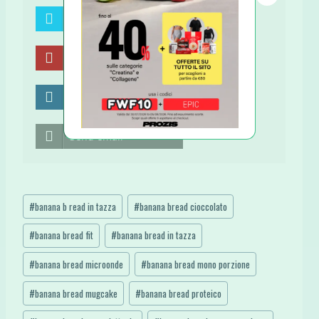
Share on Twitter
Share on Pinterest
Share on LinkedIn
Send email
Tag
#
banana b read in tazza
#
banana bread cioccolato
articolo:
#
banana bread fit
#
banana bread in tazza
#
banana bread microonde
#
banana bread mono porzione
#
banana bread mugcake
#
banana bread proteico