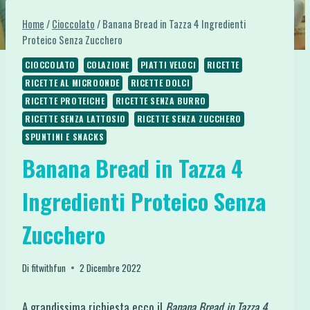
Home
/
Cioccolato
/
Banana Bread in Tazza 4 Ingredienti
Proteico Senza Zucchero
CIOCCOLATO
COLAZIONE
PIATTI VELOCI
RICETTE
RICETTE AL MICROONDE
RICETTE DOLCI
RICETTE PROTEICHE
RICETTE SENZA BURRO
RICETTE SENZA LATTOSIO
RICETTE SENZA ZUCCHERO
SPUNTINI E SNACKS
Banana Bread in Tazza 4
Ingredienti Proteico Senza
Zucchero
Di
fitwithfun
2 Dicembre 2022
A grandissima richiesta ecco il
Banana Bread in Tazza 4