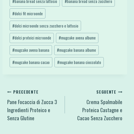
#
banana bread senza lattosio
#
banana bread senza zucchero
#
dolci fit microonde
#
dolci microonde senza zucchero e lattosio
#
dolci proteici microonde
#
mugcake avena albume
#
mugcake avena banana
#
mugcake banana albume
#
mugcake banana cacao
#
mugcake banana cioccolato
Navigazione
PRECEDENTE
SEGUENTE
Pane Focaccia di Zucca 3
Crema Spalmabile
articoli
Ingredienti Proteico e
Proteica Castagne e
Senza Glutine
Cacao Senza Zucchero