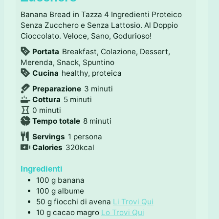
Banana Bread in Tazza 4 Ingredienti Proteico
Senza Zucchero e Senza Lattosio. Al Doppio
Cioccolato. Veloce, Sano, Godurioso!
Portata
Breakfast, Colazione, Dessert,
Merenda, Snack, Spuntino
Cucina
healthy, proteica
m
Preparazione
3
minuti
m
i
Cottura
5
minuti
m
i
n
0
minuti
i
n
m
u
Tempo totale
8
minuti
n
u
i
t
Servings
1
persona
u
t
n
i
Calories
320
kcal
t
i
u
i
t
Ingredienti
i
100
g
banana
100
g
albume
50
g
fiocchi di avena
Li Trovi Qui
10
g
cacao magro
Lo Trovi Qui