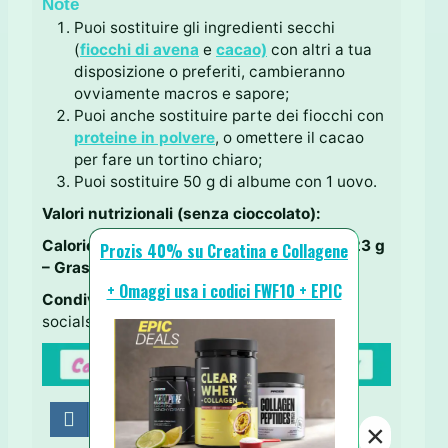
Note
Puoi sostituire gli ingredienti secchi
(
fiocchi di avena
e
cacao)
con altri a tua
disposizione o preferiti, cambieranno
ovviamente macros e sapore;
Puoi anche sostituire parte dei fiocchi con
proteine in polvere
, o omettere il cacao
per fare un tortino chiaro;
Puoi sostituire 50 g di albume con 1 uovo.
Valori nutrizionali (senza cioccolato):
Calorie 320 – Carboidrati 47 g – Proteine 23 g
Prozis 40% su Creatina e Collagene
– Grassi 4 g
+ Omaggi usa i codici FWF10 + EPIC
Condividi questa Ricetta
usando i tastini
socials qui sotto ↓ Grazie!
Share on Facebook
×