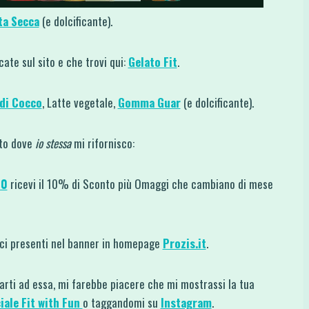
ta Secca
(e dolcificante).
cate sul sito e che trovi qui:
Gelato Fit
.
 di Cocco
, Latte vegetale,
Gomma Guar
(e dolcificante).
sito dove
io stessa
mi rifornisco:
10
ricevi il 10% di Sconto più Omaggi che cambiano di mese
dici presenti nel banner in homepage
Prozis.it
.
rarti ad essa, mi farebbe piacere che mi mostrassi la tua
iale Fit with Fun
o taggandomi su
Instagram
.