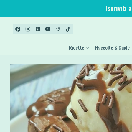
Salta
Iscriviti 
al
contenuto
Ricette
Raccolte & Guide