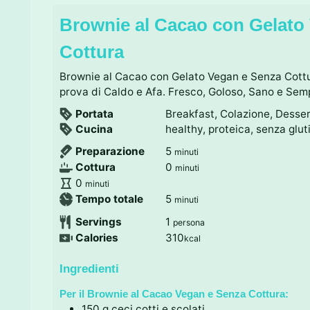
Brownie al Cacao con Gelato
Cottura
Brownie al Cacao con Gelato Vegan e Senza Cott
prova di Caldo e Afa. Fresco, Goloso, Sano e Semp
Portata
Breakfast, Colazione, Desse
Cucina
healthy, proteica, senza glu
m
Preparazione
5
minuti
i
m
Cottura
0
minuti
n
i
m
0
minuti
u
n
i
m
Tempo totale
5
minuti
t
u
n
i
Servings
1
persona
i
t
u
n
Calories
310
kcal
i
t
u
i
t
Ingredienti
i
Per il Brownie al Cacao Vegan e Senza Cottura:
150
g
ceci cotti e scolati