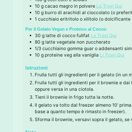
10
g
cacao magro in polvere
Lo Trovi Qui
10
g
burro di arachidi al cioccolato (o preferi
1
cucchiaio
eritritolo o xilitolo (o dolcificante 
Per il Gelato Vegan e Proteico al Cocco:
30
g
latte di cocco fullfat
Lo Trovi Qui
80
g
latte vegetale non zuccherato
1/3
cucchiaino
gomma guar o addensanti simi
10
g
proteine veg alla vaniglia
Li Trovi Qui
Istruzioni
Frulla tutti gli ingredienti per il gelato (in un
Frulla tutti gli ingredienti per il brownie e d
oppure versa in una ciotola.
Tieni il brownie in frigo tutta la notte.
Il gelato va tolto dal freezer almeno 10' pri
base a quanto tempo è rimasto in freezer).
Sforma il brownie, versavi sopra il gelato, s