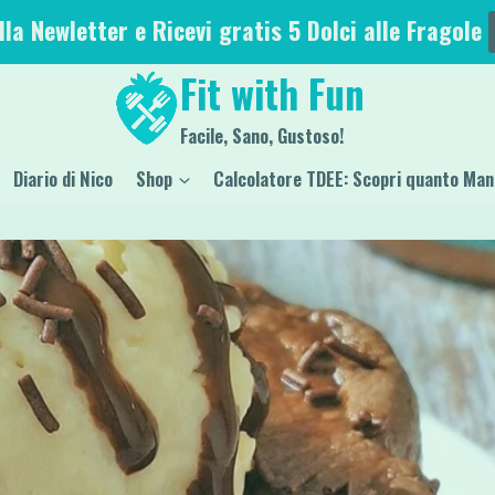
alla Newletter e Ricevi gratis 5 Dolci alle Fragole
Fit with Fun
Facile, Sano, Gustoso!
Diario di Nico
Shop
Calcolatore TDEE: Scopri quanto Man