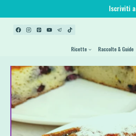
Salta
Iscriviti 
al
contenuto
Ricette
Raccolte & Guide