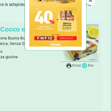
×
re in anteprima le nuove ricette, i nuovi video e tutte le
 Cocco e Limone
uona Buona Buona. E con sole 70
eica, Senza Glutine.
no
nza glutine
Print
Pin