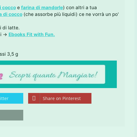
i cocco
e
farina di mandorle
) con altri a tua
a di cocco
(che assorbe più liquidi) ce ne vorrà un po'
 di latte.
ui →
Ebooks Fit with Fun.
ssi 3,5 g
tter
Share on Pinterest