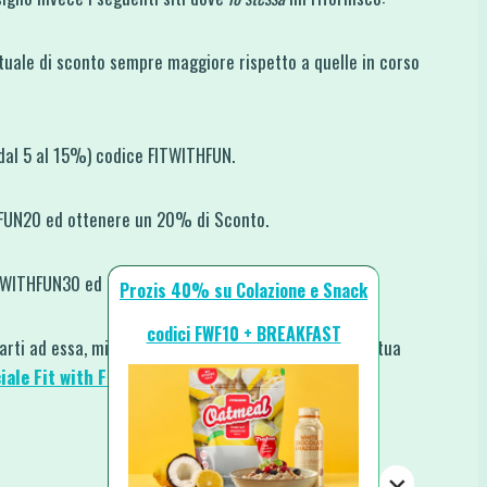
uale di sconto sempre maggiore rispetto a quelle in corso
 dal 5 al 15%) codice FITWITHFUN.
HFUN20 ed ottenere un 20% di Sconto.
ITWITHFUN30 ed ottenere un 30% di Sconto.
Prozis 40% su Colazione e Snack
codici FWF10 + BREAKFAST
rarti ad essa, mi farebbe piacere che mi mostrassi la tua
iale Fit with Fun
o taggandomi su
Instagram
.