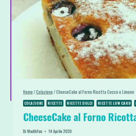
Home
/
Colazione
/
CheeseCake al Forno Ricotta Cocco e Limone
COLAZIONE
RICETTE
RICETTE DOLCI
RICETTE LOW CARB
CheeseCake al Forno Ricott
Di
fitwithfun
14 Aprile 2020