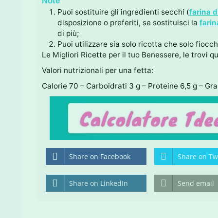
Note
Puoi sostituire gli ingredienti secchi (
farina d
disposizione o preferiti, se sostituisci la
farin
di più;
Puoi utilizzare sia solo ricotta che solo fiocchi
Le Migliori Ricette per il tuo Benessere, le trovi q
Valori nutrizionali per una fetta:
Calorie 70 – Carboidrati 3 g – Proteine 6,5 g – Gra
Share on Facebook
Share on Twi
Share on LinkedIn
Send email