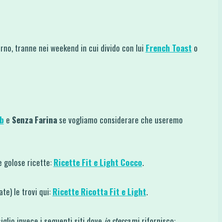
rno, tranne nei weekend in cui divido con lui
French Toast
o
b
e
Senza Farina
se vogliamo considerare che useremo
e golose ricette:
Ricette Fit e Light Cocco
.
ate) le trovi qui:
Ricette Ricotta Fit e Light
.
siglio invece i seguenti siti dove
io stessa
mi rifornisco: