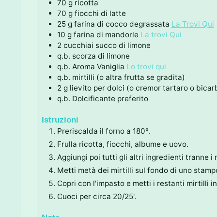
70
g
ricotta
70
g
fiocchi di latte
25
g
farina di cocco degrassata
La Trovi Qui
10
g
farina di mandorle
La trovi Qui
2
cucchiai
succo di limone
q.b.
scorza di limone
q.b.
Aroma Vaniglia
Lo trovi qui
q.b.
mirtilli (o altra frutta se gradita)
2
g
lievito per dolci (o cremor tartaro o bica
q.b.
Dolcificante preferito
Istruzioni
Preriscalda il forno a 180º.
Frulla ricotta, fiocchi, albume e uovo.
Aggiungi poi tutti gli altri ingredienti tranne i
Metti metà dei mirtilli sul fondo di uno stamp
Copri con l'impasto e metti i restanti mirtill
Cuoci per circa 20/25'.