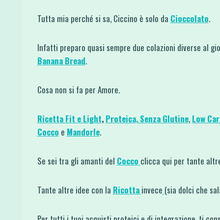
Tutta mia perché si sa, Ciccino è solo da
Cioccolato
.
Infatti preparo quasi sempre due colazioni diverse al gio
Banana Bread
.
Cosa non si fa per Amore.
Ricetta Fit e Light
,
Proteica,
Senza Glutine
,
Low Car
Cocco
e
Mandorle
.
Se sei tra gli amanti del
Cocco
clicca qui per tante altr
Tante altre idee con la
Ricotta
invece
(sia dolci che sal
Per tutti i tuoi acquisti proteici e di integrazione, ti con