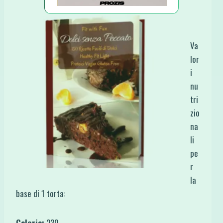
Va
lor
i
nu
tri
zio
na
li
pe
r
la
base di 1 torta:
Calorie:
230