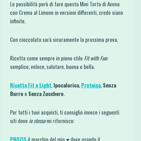
Le possibilità però di fare questa Mini Torta di Avena
con Crema al Limone in versioni differenti, credo siano
infinite.
Con cioccolata sarà sicuramente la prossima prova.
Ricetta come sempre in pieno stile
Fit with Fun:
semplice, veloce, salutare, buona e bella.
Ricetta Fit e Light
,
Ipocalorica
,
Proteica
,
Senza
Burro
e
Senza Zucchero
.
Per tutti i tuoi acquisti, ti consiglio invece i seguenti
siti dove
io stessa
mi rifornisco:
PROZIS
il marchio del mio ♥ dove usando il