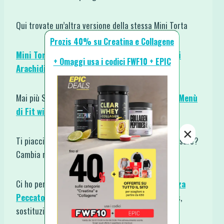
Qui trovate un’altra versione della stessa Mini Torta
Prozis 40% su Creatina e Collagene
Mini Torta di Avena con Cioccolato al Burro di
+ Omaggi usa i codici FWF10 + EPIC
Arachidi
Mai più Senza Idee. Scopri gli
Ebooks, i Libri e i Menù
di Fit with Fun
.
×
Ti piacciono i
Dolci
ma hai paura facciano ingrassare?
Cambia mentalità!
Ci ho pensato io per Te ♥ con l’ebook
“Dolci Senza
Peccato”
(150 dolci fit e light completi di macros,
sostituzioni e suggerimenti).