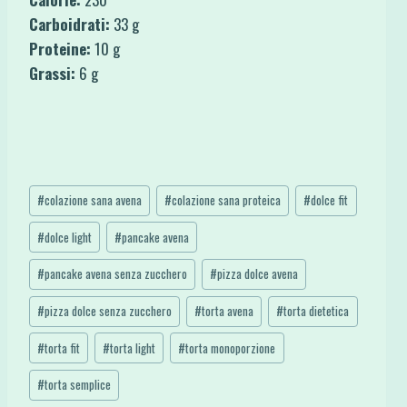
Carboidrati:
33 g
Proteine:
10 g
Grassi:
6 g
Tag
#
colazione sana avena
#
colazione sana proteica
#
dolce fit
articolo:
#
dolce light
#
pancake avena
#
pancake avena senza zucchero
#
pizza dolce avena
#
pizza dolce senza zucchero
#
torta avena
#
torta dietetica
#
torta fit
#
torta light
#
torta monoporzione
#
torta semplice