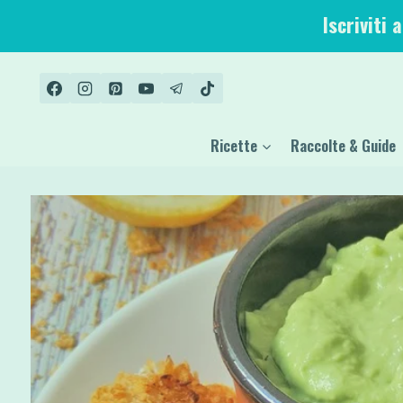
Salta
Iscriviti 
al
contenuto
Ricette
Raccolte & Guide