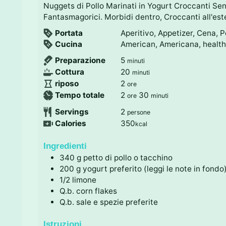
Nuggets di Pollo Marinati in Yogurt Croccanti Sen
Fantasmagorici. Morbidi dentro, Croccanti all'est
Portata
Aperitivo, Appetizer, Cena, P
Cucina
American, Americana, healthy
m
Preparazione
5
minuti
i
m
Cottura
20
minuti
n
i
o
riposo
2
ore
u
n
r
o
m
Tempo totale
2
30
ore
minuti
t
u
e
r
i
Servings
2
persone
i
t
e
n
Calories
350
kcal
i
u
t
Ingredienti
i
340
g
petto di pollo o tacchino
200
g
yogurt preferito (leggi le note in fondo
1/2
limone
Q.b.
corn flakes
Q.b.
sale e spezie preferite
Istruzioni